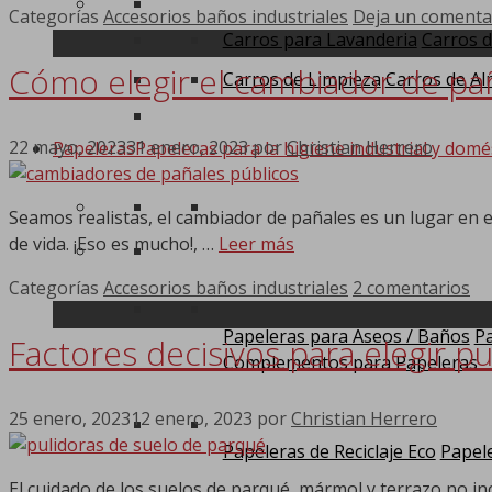
Categorías
Accesorios baños industriales
Deja un comenta
Carros para Lavanderia
Carros d
Cómo elegir el cambiador de pa
Carros de Limpieza
Carros de Al
22 mayo, 2023
31 enero, 2023
por
Christian Herrero
Papeleras
Papeleras para la higiene industrial y domé
Seamos realistas, el cambiador de pañales es un lugar en
de vida. ¡Eso es mucho!, …
Leer más
Categorías
Accesorios baños industriales
2 comentarios
Papeleras para Aseos / Baños
Pa
Factores decisivos para elegir p
Complementos para Papeleras
25 enero, 2023
12 enero, 2023
por
Christian Herrero
Papeleras de Reciclaje Eco
Papele
El cuidado de los suelos de parqué, mármol y terrazo no inc