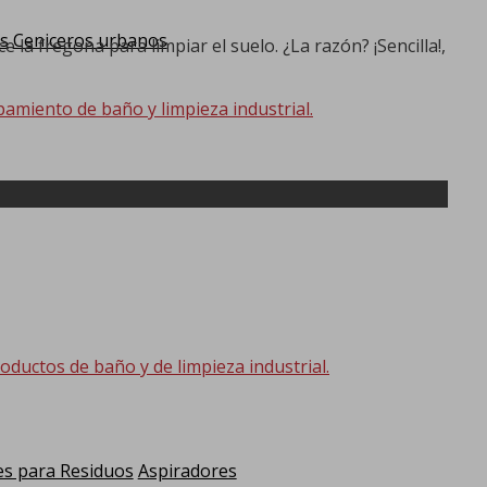
s
Ceniceros urbanos
la fregona para limpiar el suelo. ¿La razón? ¡Sencilla!,
pamiento de baño y limpieza industrial.
oductos de baño y de limpieza industrial.
s para Residuos
Aspiradores