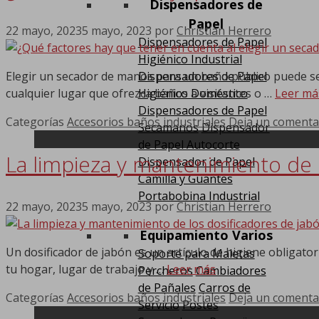
Dispensadores de
Papel
22 mayo, 2023
5 mayo, 2023
por
Christian Herrero
Dispensadores de Papel
Higiénico Industrial
Elegir un secador de manos para un baño público puede ser
Dispensadores de Papel
cualquier lugar que ofrezca baños a visitantes o …
Leer má
Higiénico Doméstico
Dispensadores de Papel
Categorías
Accesorios baños industriales
Deja un comenta
Secamanos
Dispensador
de Papel Autocorte
La limpieza y mantenimiento de 
Dispensador de Papel
Camilla y Guantes
Portabobina Industrial
22 mayo, 2023
5 mayo, 2023
por
Christian Herrero
Equipamiento Varios
Un dosificador de jabón es un artículo de higiene obligator
Soporte para Maletas
tu hogar, lugar de trabajo y …
Leer más
Percheros
Cambiadores
de Pañales
Carros de
Categorías
Accesorios baños industriales
Deja un comenta
Servicio
Postes