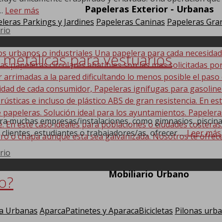
Papeleras Exterior - Urbanas
 …
Leer más
leras Parkings y Jardines
Papeleras Caninas
Papeleras Gran
rio
os urbanos o industriales Una papelera para cada necesida
s metálicas para vestuarios
Las papeleras circulares abatibles son las mas solicitadas po
r arrimadas a la pared dificultando lo menos posible el paso
sidad de cada consumidor, Papeleras ignífugas para gasolin
 rústicas e incluso de plástico ABS de gran resistencia. En
 papeleras. Solución ideal para los ayuntamientos. Papeler
ara muchas empresas/instalaciones, como gimnasios, piscinas,
En este caso ideales para poblaciones o ciudades costeras. E
 clientes, estudiantes o trabajadores/as, ofrecer …
Leer más
ro o chapa aunque esta sea galvanizada. Nosotros te ofrec
rio
Mobiliario Urbano
o?
a Urbanas
AparcaPatinetes y AparacaBicicletas
Pilonas urb