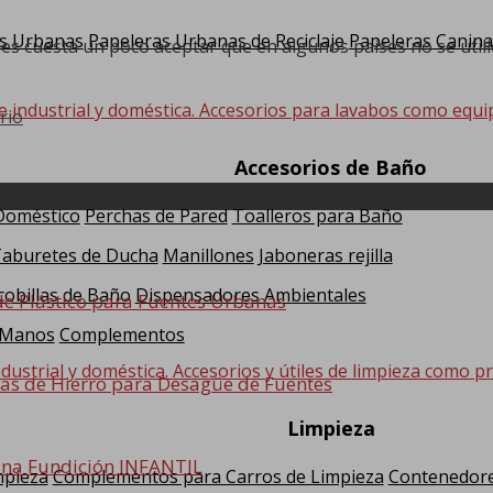
s Urbanas
Papeleras Urbanas de Reciclaje
Papeleras Canina
s cuesta un poco aceptar que en algunos países no se utilice 
e industrial y doméstica. Accesorios para lavabos como equi
rio
Accesorios de Baño
 Doméstico
Perchas de Pared
Toalleros para Baño
Taburetes de Ducha
Manillones
Jaboneras rejilla
cobillas de Baño
Dispensadores Ambientales
 de Plástico para Fuentes Urbanas
 Manos
Complementos
dustrial y doméstica. Accesorios y útiles de limpieza como pr
llas de Hierro para Desagüe de Fuentes
Limpieza
na Fundición INFANTIL
mpieza
Complementos para Carros de Limpieza
Contenedore