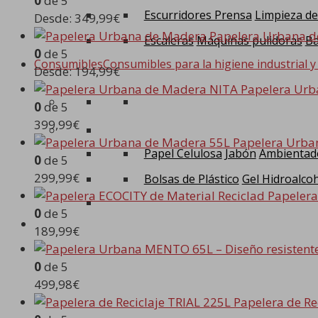
0
de 5
Escurridores Prensa
Limpieza de
Desde:
349,99
€
Papelera Urbana 
Escaleras
Máquinas pulidoras
Ba
0
de 5
Consumibles
Consumibles para la higiene industrial y
Desde:
194,99
€
Papelera Urb
0
de 5
399,99
€
Papelera Urba
Papel Celulosa
Jabón
Ambientad
0
de 5
299,99
€
Bolsas de Plástico
Gel Hidroalcoh
Papelera
0
de 5
0
189,99
€
0
de 5
499,98
€
Papelera de Re