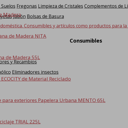
 Suelos
Fregonas
Limpieza de Cristales
Complementos de L
de Madera
yetas
Jabón
Bolsas de Basura
 doméstica. Consumibles y artículos como productos para la hi
ana de Madera NITA
Consumibles
na de Madera 55L
ores y Recambios
ólico
Eliminadores insectos
 ECOCITY de Material Reciclado
Papelera Urbana MENTO 65L
ciclaje TRIAL 225L