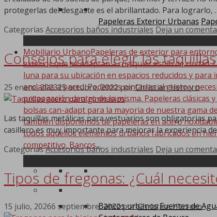
protegerlas del desgaste es el abrillantado. Para lograrlo,
Papeleras Exterior Urbanas
Pape
Categorías
Accesorios baños industriales
Deja un comenta
Mobiliario Urbano
Papeleras de exterior para entorn
Consejos para elegir las taquilla
exterior que se adaptan a cualquier estilo de ciudad. 
luna para su ubicación en espacios reducidos y para i
ancladas a pared. Podemos pintarlas al gusto y nece
25 enero, 2023
25 octubre, 2022
por
Christian Herrero
propagación dentro de la misma. Papeleras clásicas y
bolsas can-adapt para la mayoria de nuestra gama de
Las taquillas metálicas para vestuarios son obligatorias p
también disponemos de papeleras en acero noxidable. 
casillero es muy importante para mejorar la experiencia de
todos aquellos elementos urbanos fabricados en hier
competitivo. Bancos…
Categorías
Accesorios baños industriales
Deja un comenta
Tipos de fregonas: ¿Cuál necesit
Bancos urbanos
Fuentes de Agu
15 julio, 2026
6 septiembre, 2022
por
Christian Herrero