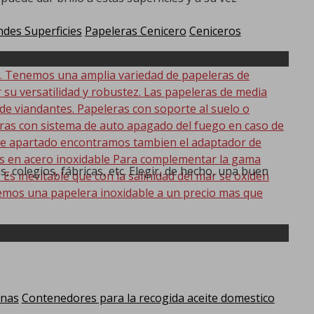
des Superficies
Papeleras Cenicero
Ceniceros
d. Tenemos una amplia variedad de papeleras de
r su versatilidad y robustez. Las papeleras de media
 de viandantes. Papeleras con soporte al suelo o
eras con sistema de auto apagado del fuego en caso de
 este apartado encontramos tambien el adaptador de
as en acero inoxidable Para complementar la gama
 colegios, fábricas, etc. Elegir, de hecho, una buen
s inevitable que con la salinidad del mar se oxiden
emos una papelera inoxidable a un precio mas que
anas
Contenedores para la recogida aceite domestico