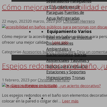
Separadores
Paragüeros
Cómo mejorar la accesibilidad e
y Enfundadores de
Paraguas
Fuentes de
Agua Refrigeradas
22 mayo, 2023
20 marzo, 2023
por
Christian Herrero
Equipamiento Varios
Cómo mejorar la accesibilidad en baños públicos para pers
Exterminador de Insectos
ofrecer una mejor calidad …
Leer más
Dispensadores
Ambientales y
Categorías
Accesorios baños industriales
Deja un comenta
Bacteriostático
Barras
Asistenciales
Taquillas y
Espejos redondos en el baño, ¿u
Bancos para Vestuario
Estaciones y Soportes
Higienizantes
Tronas
1 febrero, 2023
por
Christian Herrero
Carros Higiene Industrial
Los espejos redondos en el baño son elementos decorativo
colocar en la pared o colgar del …
Leer más