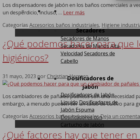
Los dispensadores de jabón en los baños comerciales a vece
un desperdicio, incluso, …
Leer más
Categorías
Accesorios baños industriales
,
Higiene industri
Secadores
Secadores de Manos
¿Qué podemos hacer para que l
Secadores de Manos Alta
Velocidad
Secadores de
higiénicos?
Cabello
31 mayo, 2023
por
Christian Herrero
Dosificadores de
jabón
Dosificadores de Jabón
Los cambiadores de pañales públicos son una necesidad pa
Liquido
Dosificadores de
embargo, a menudo pueden ser un caldo de cultivo para 
Jabón Espuma
Categorías
Accesorios baños industriales
Deja un comenta
Dosificadores con
Cartucho de Jabón
¿Qué factores hay que tener en 