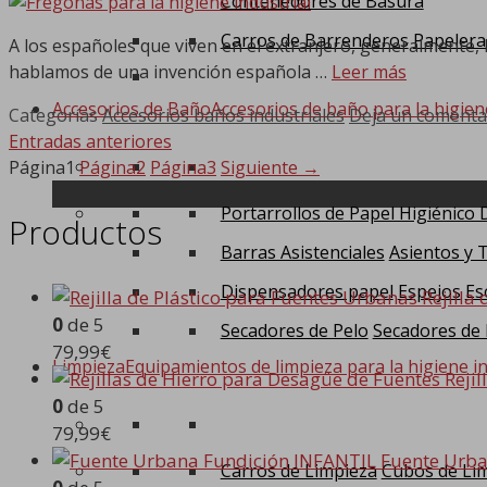
Contenedores de Basura
Carros de Barrenderos
Papelera
A los españoles que viven en el extranjero, generalmente, le
hablamos de una invención española …
Leer más
Accesorios de Baño
Accesorios de baño para la higien
Categorías
Accesorios baños industriales
Deja un comenta
Entradas anteriores
Página
1
Página
2
Página
3
Siguiente
→
Portarrollos de Papel Higiénico
Productos
Barras Asistenciales
Asientos y 
Dispensadores papel
Espejos
Es
Rejilla
0
de 5
Secadores de Pelo
Secadores de
79,99
€
Limpieza
Equipamientos de limpieza para la higiene in
Reji
0
de 5
79,99
€
Fuente Urba
Carros de Limpieza
Cubos de Li