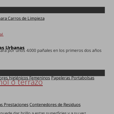
ra Carros de Limpieza
l.
ras Urbanas
sará por unos 4.000 pañales en los primeros dos años
res higiénicos Femeninos
Papeleras Portabolsas
mol o terrazo
as Prestaciones
Contenedores de Residuos
uede dar brillo a estas superficies y a su vez