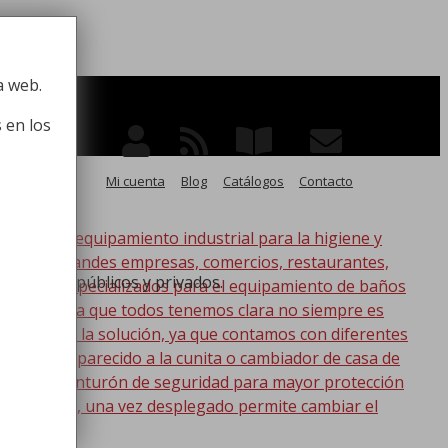
 la higiene
a web.
 en los
Mi cuenta
Blog
Catálogos
Contacto
po de equipamiento industrial para la higiene y
ico, para grandes empresas, comercios, restaurantes,
y lavabos públicos y privados.
oductos especializados para el equipamiento de baños
s. Esta idea que todos tenemos clara no siempre es
nic tenemos la solución, ya que contamos con diferentes
s lo más parecido a la cunita o cambiador de casa de
a con un cinturón de seguridad para mayor protección
en la pared, una vez desplegado permite cambiar el