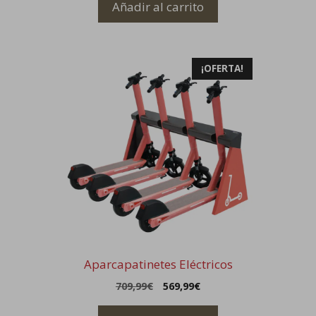
Añadir al carrito
¡OFERTA!
Aparcapatinetes Eléctricos
El
El
709,99
€
569,99
€
precio
precio
original
actual