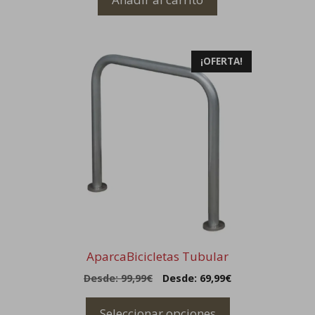
Este
¡OFERTA!
producto
tiene
múltiples
variantes.
Las
opciones
se
pueden
elegir
en
la
AparcaBicicletas Tubular
página
Desde:
99,99
€
Desde:
69,99
€
de
producto
Seleccionar opciones