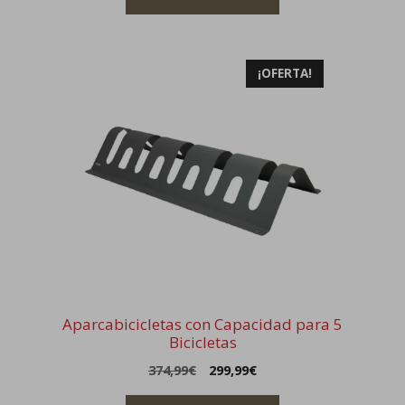
¡OFERTA!
Aparcabicicletas con Capacidad para 5
Bicicletas
El
El
374,99
€
299,99
€
precio
precio