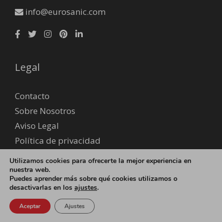
info@eurosanic.com
Legal
Contacto
Sobre Nosotros
Aviso Legal
Política de privacidad
Envío y devoluciones
Utilizamos cookies para ofrecerte la mejor experiencia en
Formas de pago
nuestra web.
Puedes aprender más sobre qué cookies utilizamos o
desactivarlas en los
ajustes
.
© 2026 EUROSANIC - Fidire Serveis S.L B65818841 -
Política
Aceptar
Ajustes
de cookies