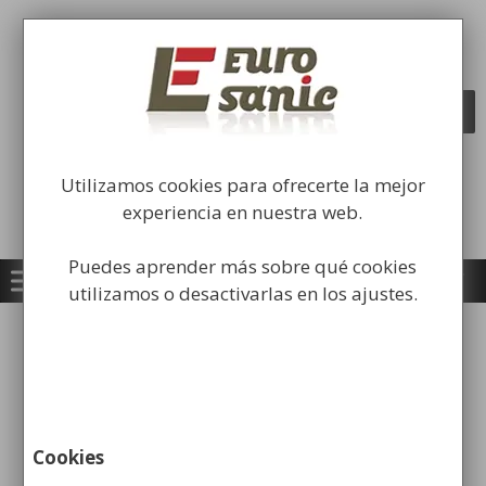
Saltar
al
Fabricación y comercialización de
contenido
equipamiento para la higiene industrial
Búsqueda
BUSCAR
de
productos
Utilizamos cookies para ofrecerte la mejor
experiencia en nuestra web.
Puedes aprender más sobre qué cookies
utilizamos o desactivarlas en los ajustes.
Inicio
/
Mobiliario Urbano
/ Aparcapatinetes y
Aparcabicicletas
Cookies