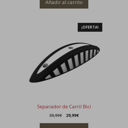
Añadir al carrito
era:
es:
709,99€.
569,99€.
¡OFERTA!
Separador de Carril Bici
El
El
39,99
€
29,99
€
precio
precio
original
actual