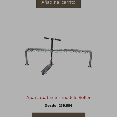
Añadir al carrito
Este
producto
tiene
múltiples
variantes.
Las
opciones
se
pueden
elegir
en
la
Aparcapatinetes modelo Roller
página
Desde:
259,99
€
de
producto