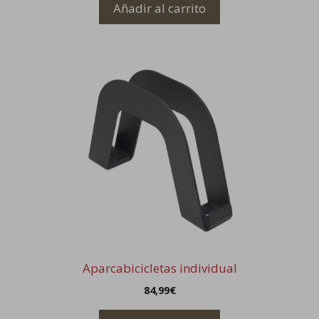
original
actual
Añadir al carrito
era:
es:
374,99€.
299,99€.
Aparcabicicletas individual
84,99
€