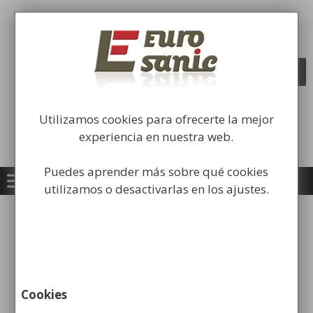
Saltar
al
Fabricación y comercialización de
contenido
equipamiento para la higiene industrial
Búsqueda
BUSCAR
de
productos
Utilizamos cookies para ofrecerte la mejor
experiencia en nuestra web.
Puedes aprender más sobre qué cookies
utilizamos o desactivarlas en los ajustes.
Inicio
/
Carros Higiene Industrial
/ Carros para
Lavandería
Cookies