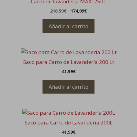
Carro de lavandería MAXI 250L
El
El
216,59
€
174,99
€
precio
precio
original
actual
Añadir al carrito
era:
es:
216,59€.
174,99€.
Saco para Carro de Lavandería 200 Lt
41,99
€
Añadir al carrito
Saco para Carro de Lavandería 200L
41,99
€