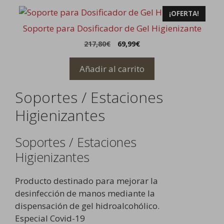
¡OFERTA!
Soporte para Dosificador de Gel Higienizante
El
El
217,80
€
69,99
€
precio
precio
original
actual
Añadir al carrito
era:
es:
217,80€.
69,99€.
Soportes / Estaciones
Higienizantes
Soportes / Estaciones
Higienizantes
Producto destinado para mejorar la
desinfección de manos mediante la
dispensación de gel hidroalcohólico.
Especial Covid-19