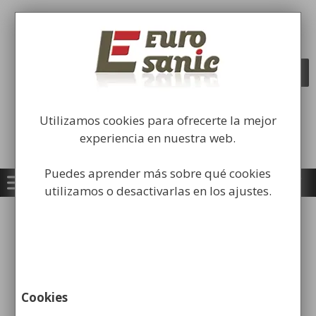
Saltar
al
Fabricación y comercialización de
contenido
equipamiento para la higiene industrial
Búsqueda
BUSCAR
de
productos
Utilizamos cookies para ofrecerte la mejor
experiencia en nuestra web.
Puedes aprender más sobre qué cookies
utilizamos o desactivarlas en los ajustes.
Inicio
/
Equipamiento Institucional
/ Soportes /
Estaciones Higienizantes
Cookies