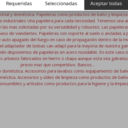
Queda guardado en la pared como si de un cuadro se tratase. Camb
Requeridas
Seleccionadas
Aceptar todas
desplegado permite cambiar el pañal del bebé de manera…
strial y doméstica. Papeleras como productos de baño y limpieza i
o industriales Una papelera para cada necesidad. Tenemos una a
on las mas solicitadas por su versatilidad y robustez. Las papeler
l paso de viandantes. Papeleras con soporte al suelo o ancladas 
 auto apagado del fuego en caso de propagación dentro de la mism
l adaptador de bolsas can-adapt para la mayoria de nuestra gama
én disponemos de papeleras en acero noxidable. En este caso ide
os urbanos fabricados en hierro o chapa aunque esta sea galvani
precio mas que competitivo. Bancos…
 y doméstica. Accesorios para lavabos como equipamiento de baño 
oméstica. Accesorios y útiles de limpieza como productos de baño y
onsumibles y artículos como productos para la higiene y la limpieza