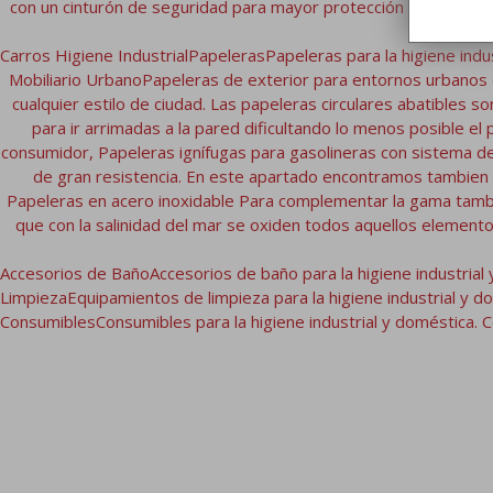
con un cinturón de seguridad para mayor protección del bebé. 
Carros Higiene Industrial
Papeleras
Papeleras para la higiene indu
Mobiliario Urbano
Papeleras de exterior para entornos urbanos 
cualquier estilo de ciudad. Las papeleras circulares abatibles s
para ir arrimadas a la pared dificultando lo menos posible e
consumidor, Papeleras ignífugas para gasolineras con sistema de
de gran resistencia. En este apartado encontramos tambien e
Papeleras en acero inoxidable Para complementar la gama tambi
que con la salinidad del mar se oxiden todos aquellos element
Accesorios de Baño
Accesorios de baño para la higiene industrial
Limpieza
Equipamientos de limpieza para la higiene industrial y d
Consumibles
Consumibles para la higiene industrial y doméstica. C