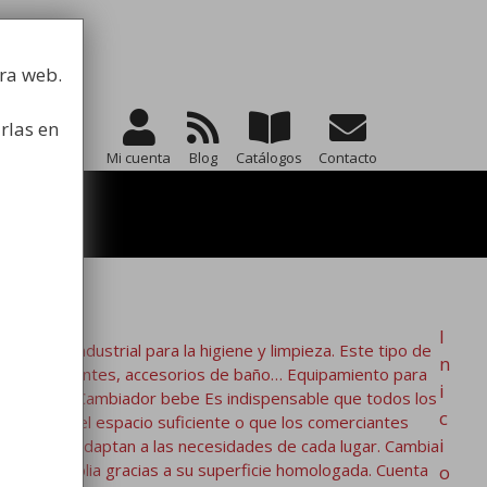
la higiene
tra web.
rlas en
Mi cuenta
Blog
Catálogos
Contacto
I
to industrial para la higiene y limpieza. Este tipo de
n
os, restaurantes, accesorios de baño… Equipamiento para
i
estuarios. Cambiador bebe Es indispensable que todos los
c
o existe el espacio suficiente o que los comerciantes
i
s que se adaptan a las necesidades de cada lugar. Cambia
ómoda y amplia gracias a su superficie homologada. Cuenta
o