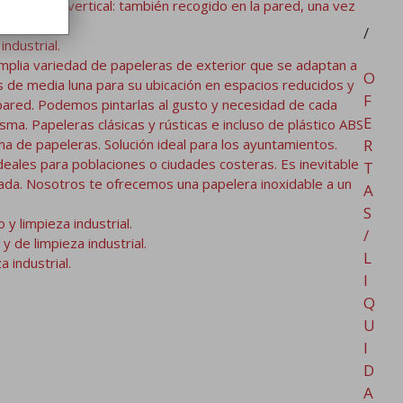
ia bebés vertical: también recogido en la pared, una vez
/
ndustrial.
mplia variedad de papeleras de exterior que se adaptan a
O
as de media luna para su ubicación en espacios reducidos y
F
a pared. Podemos pintarlas al gusto y necesidad de cada
E
a. Papeleras clásicas y rústicas e incluso de plástico ABS
 de papeleras. Solución ideal para los ayuntamientos.
R
ales para poblaciones o ciudades costeras. Es inevitable
T
zada. Nosotros te ofrecemos una papelera inoxidable a un
A
S
y limpieza industrial.
/
 de limpieza industrial.
L
 industrial.
0
I
Q
U
I
D
A