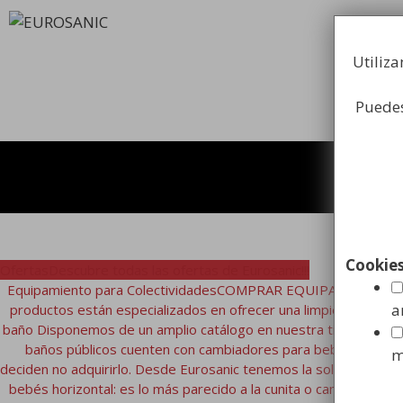
Saltar
al
contenido
Utiliza
Puedes
Cookie
Ofertas
Descubre todas las ofertas de Eurosanic!!!
Equipamiento para Colectividades
COMPRAR EQUIPAMIENTO HIGIENE
a
productos están especializados en ofrecer una limpieza e hig
baño Disponemos de un amplio catálogo en nuestra tienda onlin
baños públicos cuenten con cambiadores para bebés. Esta ide
m
deciden no adquirirlo. Desde Eurosanic tenemos la solución, ya
bebés horizontal: es lo más parecido a la cunita o cambiador d