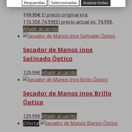
Óptico
Requeridas
Seleccionadas
Aceptar todas
110,35
€
El precio original era:
110,35€.
74,99
€
El precio actual es: 74,99€.
Añadir al carrito
Secador de Manos inox
Satinado Óptico
129,99
€
Añadir al carrito
Secador de Manos inox Brillo
Óptico
129,99
€
Añadir al carrito
¡Oferta!