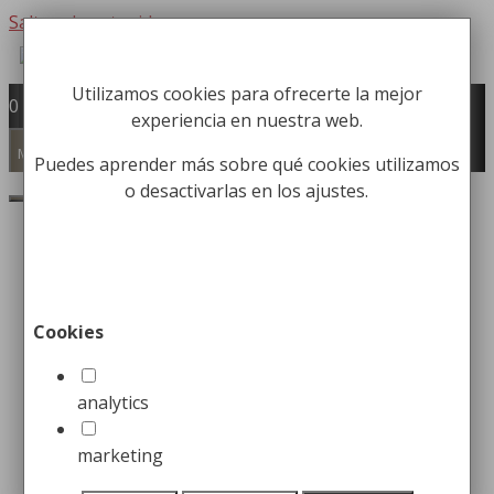
Saltar al contenido
Utilizamos cookies para ofrecerte la mejor
Fabricación y comercialización de
0
experiencia en nuestra web.
equipamiento para la higiene industrial
Búsqueda de productos
Menú
Puedes aprender más sobre qué cookies utilizamos
o desactivarlas en los ajustes.
Buscar
Inicio
/
Equipamiento Institucional
/ Secadores de
Manos
Mostrando los 13 resultados
Cookies
¡Oferta!
analytics
marketing
Secador de Manos Blanco