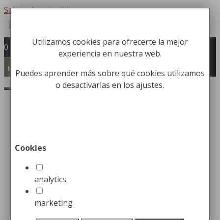
Saltar al contenido
Utilizamos cookies para ofrecerte la mejor
Fabricación y comercialización de
0
experiencia en nuestra web.
equipamiento para la higiene industrial
Búsqueda de productos
Menú
Puedes aprender más sobre qué cookies utilizamos
o desactivarlas en los ajustes.
Buscar
Inicio
/
Papeleras
/ Contenedores higiénicos
femeninos
Mostrando los 5 resultados
Cookies
¡Oferta!
analytics
marketing
Contenedor Higiénico