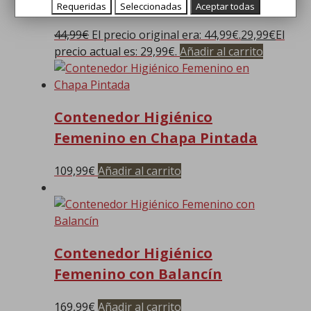
Femenino Económico
Requeridas
Seleccionadas
Aceptar todas
44,99
€
El precio original era: 44,99€.
29,99
€
El
precio actual es: 29,99€.
Añadir al carrito
Contenedor Higiénico
Femenino en Chapa Pintada
109,99
€
Añadir al carrito
Contenedor Higiénico
Femenino con Balancín
169,99
€
Añadir al carrito