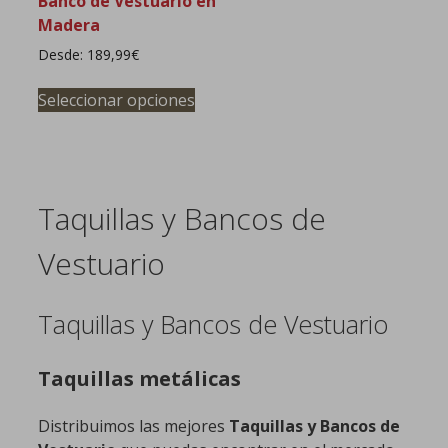
Banco de Vestuario en
se
pueden
Madera
pueden
elegir
Desde:
189,99
€
elegir
en
Este
en
la
Seleccionar opciones
producto
la
página
tiene
página
de
múltiples
de
product
variantes.
producto
Las
Taquillas y Bancos de
opciones
se
Vestuario
pueden
elegir
Taquillas y Bancos de Vestuario
en
la
página
Taquillas metálicas
de
producto
Distribuimos las mejores
Taquillas y Bancos de