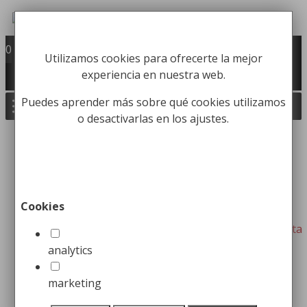
Saltar
al
Fabricación y comercialización de
contenido
0
Utilizamos cookies para ofrecerte la mejor
equipamiento para la higiene industrial
experiencia en nuestra web.
Búsqueda
de
Buscar
Puedes aprender más sobre qué cookies utilizamos
productos
o desactivarlas en los ajustes.
Inicio
/
Equipamiento Institucional
/ Taquillas y
Bancos de Vestuario
Mostrando los 9 resultados
Cookies
analytics
Taquilla de vestuario
Taquilla metálica 1
1 puerta
puerta
marketing
Desde:
124,99
€
Desde:
144,99
€
Este