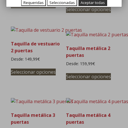
Requeridas
Seleccionadas
Aceptar todas
Este
Seleccionar opciones
producto
Seleccionar opciones
product
tiene
tiene
múltiples
múltipl
variantes.
variante
Las
Las
opciones
Taquilla de vestuario
opcione
se
Taquilla metálica 2
2 puertas
se
pueden
puertas
Desde:
149,99
€
pueden
elegir
Desde:
159,99
€
elegir
Este
en
Este
Seleccionar opciones
en
producto
la
Seleccionar opciones
product
la
tiene
página
tiene
página
múltiples
de
múltipl
de
variantes.
producto
variante
product
Las
Las
opciones
opcione
se
Taquilla metálica 3
Taquilla metálica 4
se
pueden
puertas
puertas
pueden