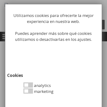
Saltar
al
Fabricación y comercialización de
contenido
equipamiento para la higiene industrial
Utilizamos cookies para ofrecerte la mejor
experiencia en nuestra web.
Búsqueda
BUSCAR
de
productos
Puedes aprender más sobre qué cookies
utilizamos o desactivarlas en los ajustes.
Inicio
/
Papeleras
/ Papeleras Portabolsas
Cookies
Mostrando el único resultado
analytics
marketing
Porta Bolsa de Basura para Pared