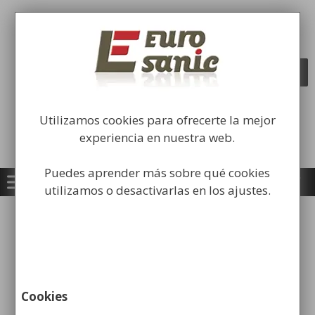
Saltar
al
Fabricación y comercialización de
contenido
equipamiento para la higiene industrial
Búsqueda
BUSCAR
de
productos
Utilizamos cookies para ofrecerte la mejor
experiencia en nuestra web.
Puedes aprender más sobre qué cookies
utilizamos o desactivarlas en los ajustes.
¿Qué factores hay que tener
en cuenta al elegir un
secador de manos para un
Cookies