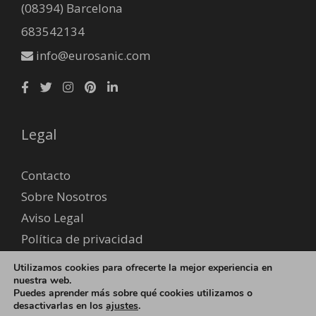
(08394) Barcelona
683542134
info@eurosanic.com
Legal
Contacto
Sobre Nosotros
Aviso Legal
Política de privacidad
Envío y devoluciones
Utilizamos cookies para ofrecerte la mejor experiencia en
Formas de pago
nuestra web.
Puedes aprender más sobre qué cookies utilizamos o
desactivarlas en los
ajustes
.