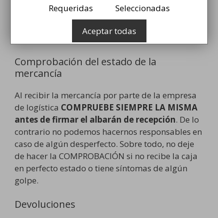
horario de entrega ya que la empresa logística
Requeridas
Seleccionadas
no se hace responsable si no encuentra al cliente
en su domicilio. En este caso deberá recoger el
Aceptar todas
paquete Vd. mismo/a en la agencia más cercana.
Comprobación del estado de la
mercancía
Al recibir la mercancía por parte de la empresa
de logística
COMPRUEBE SIEMPRE LA MISMA
antes de firmar el albarán de recepción
. De lo
contrario no podemos hacernos responsables en
caso de algún desperfecto. Sobre todo, no deje
de hacer la COMPROBACIÓN si no recibe la caja
en perfecto estado o tiene síntomas de algún
golpe.
Devoluciones