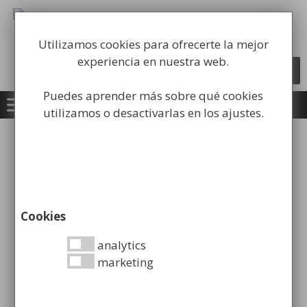
Saltar
al
Fabricación y comercialización de
contenido
equipamiento para la higiene industrial
Utilizamos cookies para ofrecerte la mejor
experiencia en nuestra web.
Búsqueda
BUSCAR
de
productos
Puedes aprender más sobre qué cookies
utilizamos o desactivarlas en los ajustes.
Envío y devoluciones
Plazo de entrega
Cookies
48-72 horas para productos en stock. 5 días
analytics
para el resto de productos.
marketing
Importante: Es importante que nos indiquen