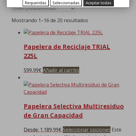
Urbanas y de Altas Prestaciones
Requeridas
Seleccionadas
Aceptar todas
Mostrando 1–16 de 20 resultados
Papelera de Reciclaje TRIAL
225L
599,99
€
Añadir al carrito
Papelera Selectiva Multiresiduo
de Gran Capacidad
Desde:
1.189,99
€
Seleccionar opciones
Este