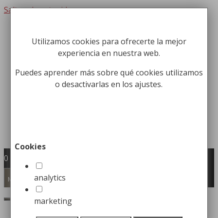
Saltar al contenido
Utilizamos cookies para ofrecerte la mejor
Fabricación y comercialización de
experiencia en nuestra web.
equipamiento para la higiene industrial
Búsqueda de productos
Puedes aprender más sobre qué cookies utilizamos
o desactivarlas en los ajustes.
Buscar
Cookies
0
analytics
Menú
marketing
Inicio
/
Papeleras
/ Papeleras de Reciclaje