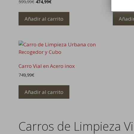
El
El
599,99
€
474,99
€
334,99
€
precio
precio
original
actual
Añadir al carrito
Añadir
era:
es:
599,99€.
474,99€.
Carro Vial en Acero inox
749,99
€
Añadir al carrito
Carros de Limpieza Vi