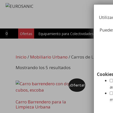
Saltar
al
contenido
Utiliza
Puedes
0
Carro
Ofertas
Equipamiento para Colectividades
Inicio
/
Mobiliario Urbano
/ Carros de Limpieza V
Mostrando los 5 resultados
Cookie
¡Oferta!
a
m
Carro Barrendero para la
Carro de
Limpieza Urbana
Recoged