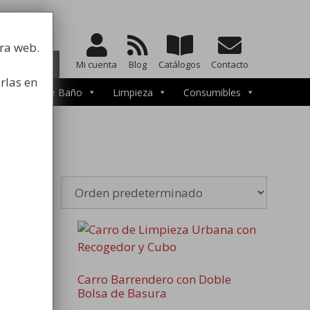
a la higiene
tra web.
BUSCAR
Mi cuenta
Blog
Catálogos
Contacto
rlas en
ccesorios de Baño
Limpieza
Consumibles
e Basura
Carro Barrendero con Doble
Bolsa de Basura