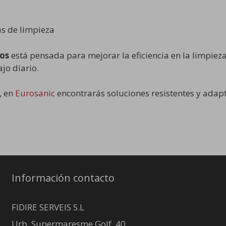
s de limpieza
nos
está pensada para mejorar la eficiencia en la limpiez
jo diario.
, en
Eurosanic
encontrarás soluciones resistentes y adap
Información contacto
FIDIRE SERVEIS S.L
Urb. Supermaresme Golf, 40