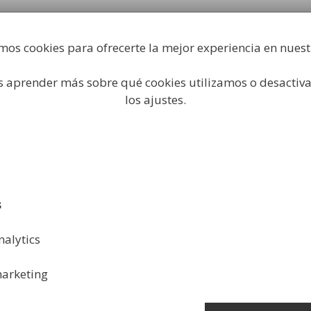
Fabricación y comercialización de equipamiento par
industrial
mos cookies para ofrecerte la mejor experiencia en nues
Búsqueda
de
productos
 aprender más sobre qué cookies utilizamos o desactiva
s Higiene Industrial
Papeleras
Mobiliario Urbano
A
los ajustes.
ial
s
nalytics
arketing
 Limpieza Urbana con
Carro para la Recogida d
or y Cubo
Viaria