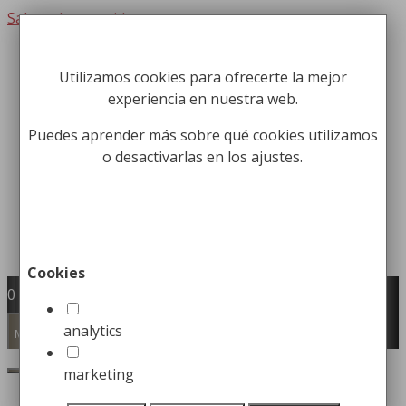
Saltar al contenido
Utilizamos cookies para ofrecerte la mejor
Fabricación y comercialización de
experiencia en nuestra web.
equipamiento para la higiene industrial
Búsqueda de productos
Puedes aprender más sobre qué cookies utilizamos
o desactivarlas en los ajustes.
Buscar
Cookies
0
analytics
Menú
marketing
Inicio
/
Equipamiento