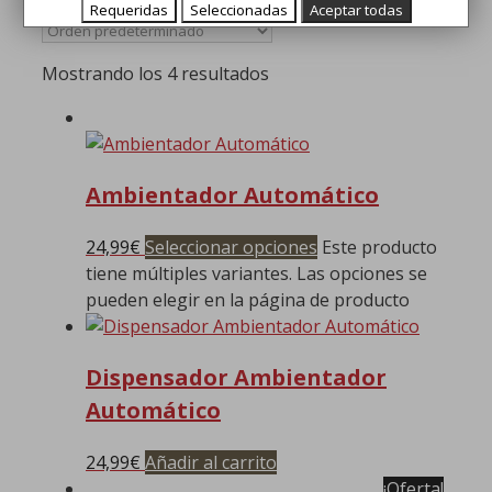
Institucional
/ Dispensadores Ambientales
Requeridas
Seleccionadas
Aceptar todas
Mostrando los 4 resultados
Ambientador Automático
24,99
€
Seleccionar opciones
Este producto
tiene múltiples variantes. Las opciones se
pueden elegir en la página de producto
Dispensador Ambientador
Automático
24,99
€
Añadir al carrito
¡Oferta!