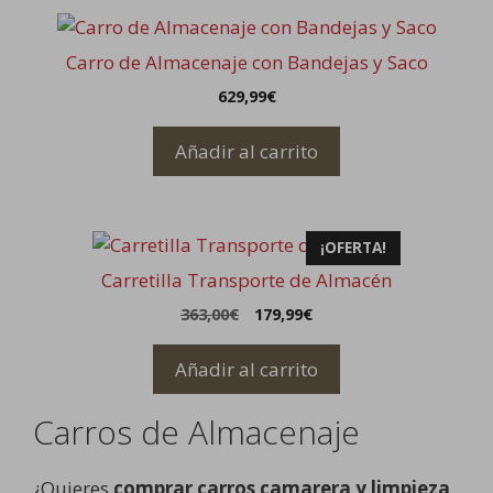
Carro de Almacenaje con Bandejas y Saco
629,99
€
Añadir al carrito
¡OFERTA!
Carretilla Transporte de Almacén
El
El
363,00
€
179,99
€
precio
precio
original
actual
Añadir al carrito
era:
es:
363,00€.
179,99€.
Carros de Almacenaje
¿Quieres
comprar carros camarera y limpieza