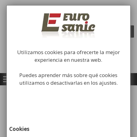
Saltar
al
Fabricación y comercialización de
contenido
equipamiento para la higiene industrial
Búsqueda
BUSCAR
de
productos
Utilizamos cookies para ofrecerte la mejor
experiencia en nuestra web.
Puedes aprender más sobre qué cookies
utilizamos o desactivarlas en los ajustes.
Inicio
/
Carros Higiene Industrial
/ Carros de
Almacenaje
Cookies