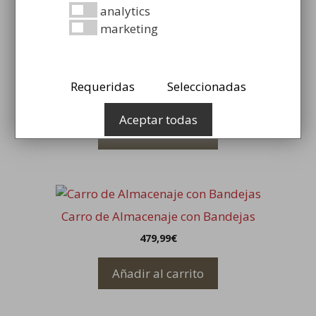
Mostrando los 4 resultados
analytics
marketing
Carro Cerrado de Almacenaje con Bandeja
Requeridas
Seleccionadas
229,98
€
Aceptar todas
Añadir al carrito
Carro de Almacenaje con Bandejas
479,99
€
Añadir al carrito