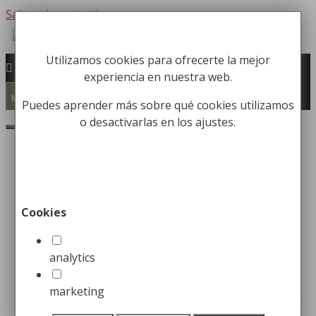
Saltar al contenido
Utilizamos cookies para ofrecerte la mejor
Fabricación y comercialización de
experiencia en nuestra web.
equipamiento para la higiene industrial
Búsqueda de productos
Menú
Puedes aprender más sobre qué cookies utilizamos
o desactivarlas en los ajustes.
Buscar
Catálogos
Catálogo Eurosanic 2026
Cookies
analytics
marketing
Tarifa
Catálogo
Catálogo
Catálogo
Catálogo
Oficial