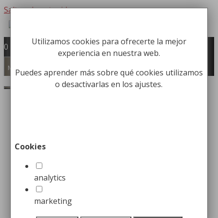
Saltar al contenido
Utilizamos cookies para ofrecerte la mejor
Fabricación y comercialización de
0
experiencia en nuestra web.
equipamiento para la higiene industrial
Búsqueda de productos
Menú
Puedes aprender más sobre qué cookies utilizamos
o desactivarlas en los ajustes.
Buscar
Consejos para elegir las
taquillas metálicas para
Cookies
vestuarios
analytics
25 enero, 2023
25 octubre, 2022
por
Christian
Herrero
marketing