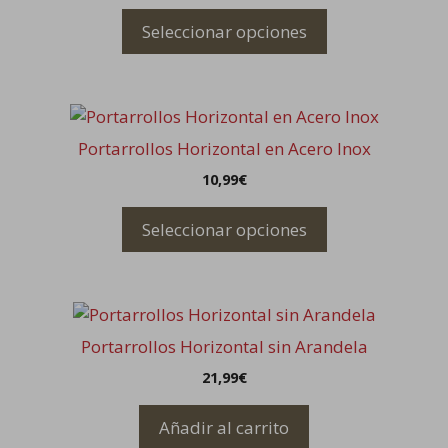
variantes.
Seleccionar opciones
Las
opciones
se
Este
pueden
producto
elegir
Portarrollos Horizontal en Acero Inox
tiene
en
10,99
€
múltiples
la
variantes.
página
Seleccionar opciones
Las
de
opciones
producto
se
pueden
elegir
Portarrollos Horizontal sin Arandela
en
21,99
€
la
página
Añadir al carrito
de