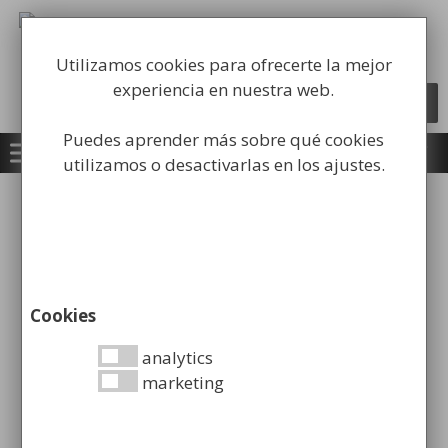
Saltar
al
Fabricación y comercialización de
contenido
equipamiento para la higiene industrial
Utilizamos cookies para ofrecerte la mejor
experiencia en nuestra web.
Búsqueda
BUSCAR
de
productos
Puedes aprender más sobre qué cookies
utilizamos o desactivarlas en los ajustes.
Inicio
/
Accesorios de Baño
/ Portarrollos de
Papel Higiénico Doméstico
Cookies
Mostrando los 11 resultados
analytics
marketing