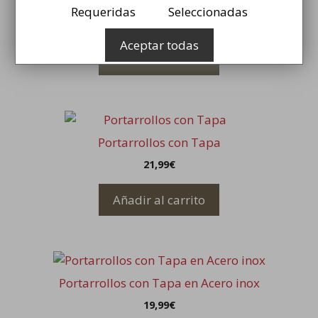
Portarrollos con Tapa
Requeridas
Seleccionadas
29,99
€
Aceptar todas
Añadir al carrito
Portarrollos con Tapa
21,99
€
Añadir al carrito
Este
producto
Portarrollos con Tapa en Acero inox
tiene
19,99
€
múltiples