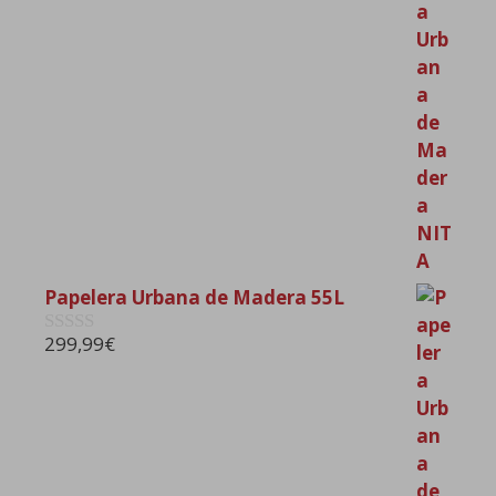
e
5
Papelera Urbana de Madera 55L
299,99
€
0
d
e
5