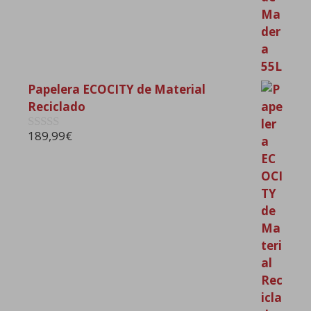
Papelera ECOCITY de Material
Reciclado
189,99
€
0
d
e
5