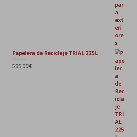
Papelera de Reciclaje TRIAL 225L
599,99
€
0
d
e
5