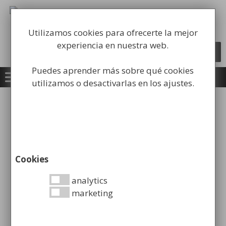
Saltar
al
Fabricación y comercialización de
contenido
equipamiento para la higiene industrial
Utilizamos cookies para ofrecerte la mejor
experiencia en nuestra web.
Búsqueda
BUSCAR
de
productos
Puedes aprender más sobre qué cookies
utilizamos o desactivarlas en los ajustes.
Reciclaje
Cookies
Papeleras de reciclaje en la oficina:
analytics
cómo implementarlas
marketing
efectivamente y animar a los
trabajadores a reciclar