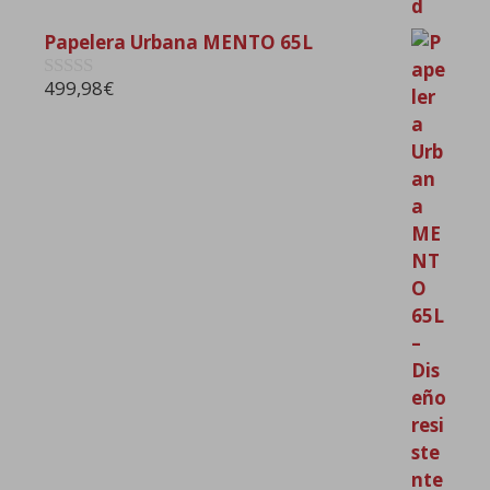
Papelera Urbana MENTO 65L
499,98
€
0
d
e
5