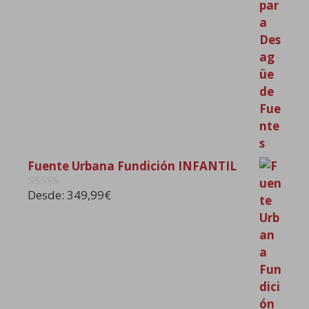
Fuente Urbana Fundición INFANTIL
Desde:
349,99
€
0
d
e
5