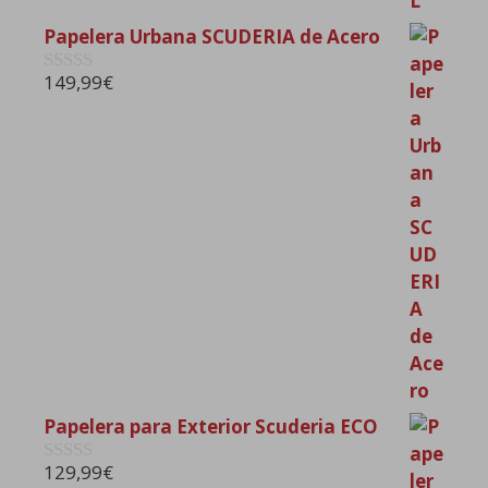
Papelera Urbana SCUDERIA de Acero
149,99
€
0
d
e
5
Papelera para Exterior Scuderia ECO
129,99
€
0