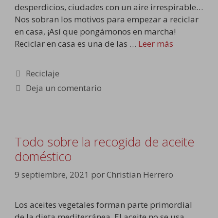
desperdicios, ciudades con un aire irrespirable…
Nos sobran los motivos para empezar a reciclar
en casa, ¡Así que pongámonos en marcha!
Reciclar en casa es una de las …
Leer más
Categorías
Reciclaje
Deja un comentario
Todo sobre la recogida de aceite
doméstico
9 septiembre, 2021
por
Christian Herrero
Los aceites vegetales forman parte primordial
de la dieta mediterránea. El aceite no se usa