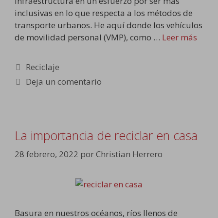
infraestructura en un esfuerzo por ser más
inclusivas en lo que respecta a los métodos de
transporte urbanos. He aquí donde los vehículos
de movilidad personal (VMP), como …
Leer más
Categorías
Reciclaje
Deja un comentario
La importancia de reciclar en casa
28 febrero, 2022
por
Christian Herrero
Basura en nuestros océanos, ríos llenos de