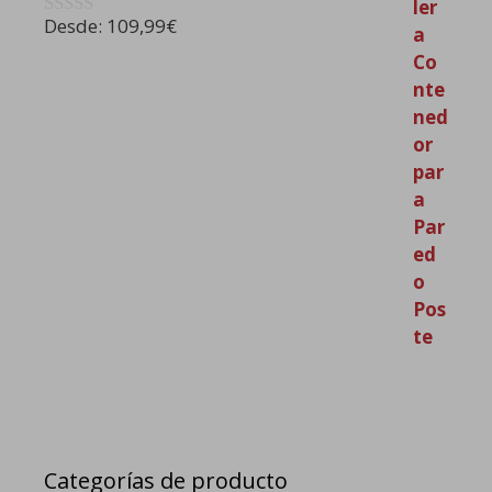
Desde:
109,99
€
0
d
e
5
Categorías de producto