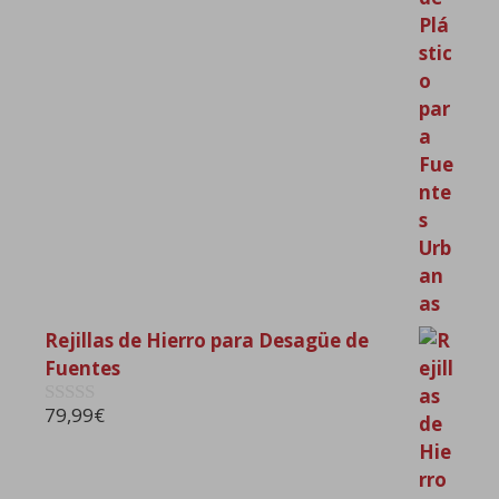
d
e
5
Rejillas de Hierro para Desagüe de
Fuentes
79,99
€
0
d
e
5