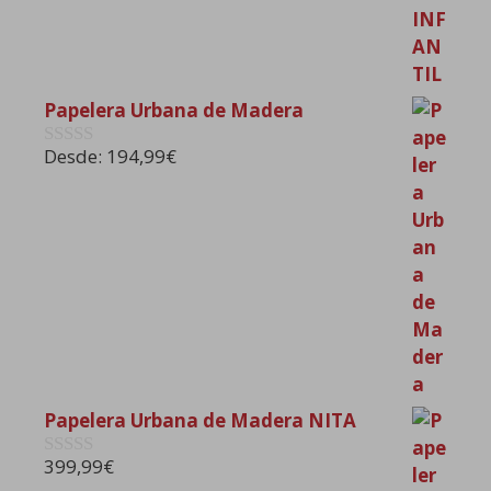
Papelera Urbana de Madera
Desde:
194,99
€
0
d
e
5
Papelera Urbana de Madera NITA
399,99
€
0
d