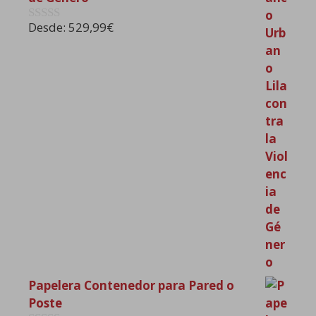
Desde:
529,99
€
0
d
e
5
Papelera Contenedor para Pared o
Poste