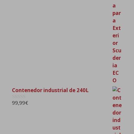
d
e
5
Contenedor industrial de 240L
99,99
€
0
d
e
5