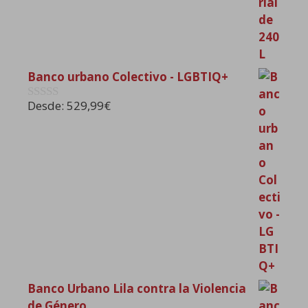
Banco urbano Colectivo - LGBTIQ+
Desde:
529,99
€
0
d
e
5
Banco Urbano Lila contra la Violencia
de Género