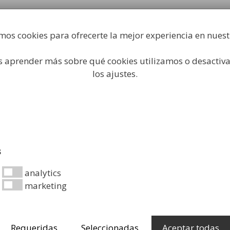
Fabricación y comercialización de equipamiento par
industrial
mos cookies para ofrecerte la mejor experiencia en nues
Búsqueda
de
productos
 aprender más sobre qué cookies utilizamos o desactiva
Higiene Industrial
Papeleras
Mobiliario Urbano
Acc
los ajustes.
tes pueden mejorar la ca
s
analytics
marketing
aestructura en un esfuerzo por ser más inclusivas en lo 
Requeridas
Seleccionadas
Aceptar todas