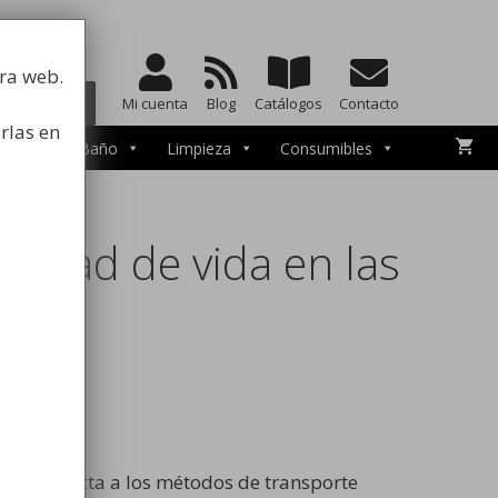
a la higiene
tra web.
BUSCAR
Mi cuenta
Blog
Catálogos
Contacto
rlas en
esorios de Baño
Limpieza
Consumibles
lidad de vida en las
que respecta a los métodos de transporte