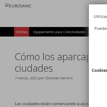
Saltar
al
contenido
Utiliza
Puedes
Carros 
Ofertas
Equipamiento para Colectividades
Cómo los aparcapatine
ciudades
Cookie
7 marzo, 2023
por
Christian Herrero
Las ciudades están comenzando a ajustar su infr