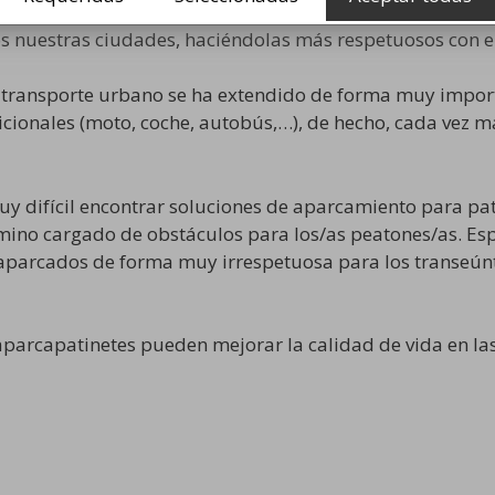
d personal (VMP), como los patinetes eléctricos tienen 
s nuestras ciudades, haciéndolas más respetuosos con 
e transporte urbano se ha extendido de forma muy impor
cionales (moto, coche, autobús,…), de hecho, cada vez 
y difícil encontrar soluciones de aparcamiento para patin
amino cargado de obstáculos para los/as peatones/as. E
aparcados de forma muy irrespetuosa para los transeúnte
aparcapatinetes pueden mejorar la calidad de vida en la