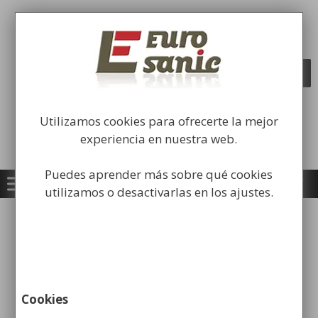
Saltar
al
Fabricación y comercialización de
contenido
equipamiento para la higiene industrial
Búsqueda
BUSCAR
de
productos
Utilizamos cookies para ofrecerte la mejor
experiencia en nuestra web.
Puedes aprender más sobre qué cookies
utilizamos o desactivarlas en los ajustes.
Papeleras de reciclaje en la
oficina: cómo
implementarlas
Cookies