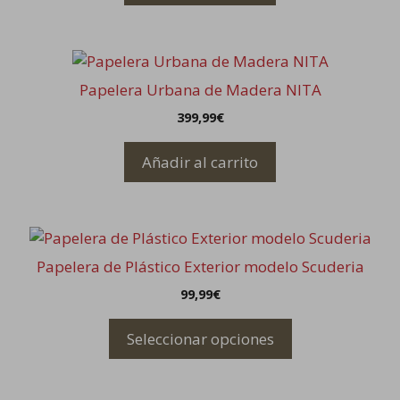
Papelera Urbana de Madera NITA
399,99
€
Añadir al carrito
Este
producto
Papelera de Plástico Exterior modelo Scuderia
tiene
99,99
€
múltiples
variantes.
Seleccionar opciones
Las
opciones
se