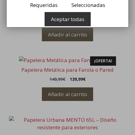
Requeridas
Seleccionadas
Papelera de Reciclaje TRIAL 225L
Aceptar todas
599,99
€
Añadir al carrito
¡OFERTA!
Papelera Metálica para Farola o Pared
El
El
149,99
€
139,99
€
precio
precio
original
actual
Añadir al carrito
era:
es:
149,99€.
139,99€.