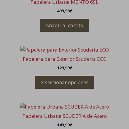
Papelera Urbana MENTO 65L
499,98
€
Añadir al carrito
Este
producto
Papelera para Exterior Scuderia ECO
tiene
129,99
€
múltiples
variantes.
Seleccionar opciones
Las
opciones
se
Este
pueden
producto
elegir
Papelera Urbana SCUDERIA de Acero
tiene
en
149,99
€
múltiples
la