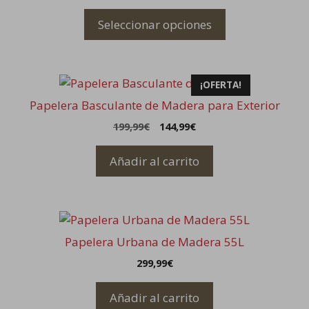
variantes.
página
Seleccionar opciones
Las
de
opciones
producto
se
pueden
¡OFERTA!
elegir
Papelera Basculante de Madera para Exterior
en
El
El
199,99
€
144,99
€
la
precio
precio
página
original
actual
Añadir al carrito
de
era:
es:
199,99€.
144,99€.
producto
Papelera Urbana de Madera 55L
299,99
€
Añadir al carrito