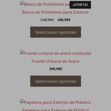
Este
pueden
¡OFERTA!
producto
elegir
Banco de Polietileno para Exterior
tiene
en
549,99
€
449,99
€
múltiples
la
variantes.
página
Seleccionar opciones
Las
de
opciones
producto
se
Este
pueden
producto
elegir
Fuente Urbana de Acero
tiene
en
299,98
€
múltiples
la
variantes.
página
Seleccionar opciones
Las
de
opciones
producto
se
Este
pueden
producto
elegir
Papelera para Exterior de Plástico