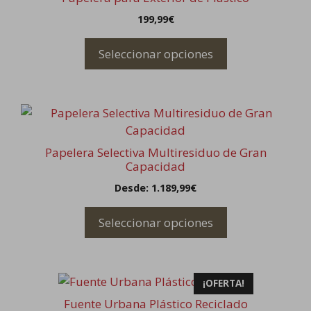
tiene
en
199,99
€
múltiples
la
variantes.
página
Seleccionar opciones
Las
de
opciones
producto
se
Este
pueden
producto
elegir
tiene
en
Papelera Selectiva Multiresiduo de Gran
múltiples
la
Capacidad
variantes.
página
Desde:
1.189,99
€
Las
de
opciones
producto
Seleccionar opciones
se
pueden
elegir
¡OFERTA!
en
la
Fuente Urbana Plástico Reciclado