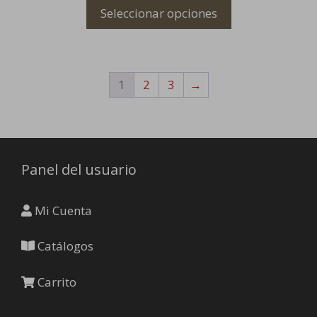
variantes.
página
Seleccionar opciones
Las
de
opciones
producto
se
pueden
1
2
3
→
elegir
en
la
página
de
Panel del usuario
producto
Mi Cuenta
Catálogos
Carrito