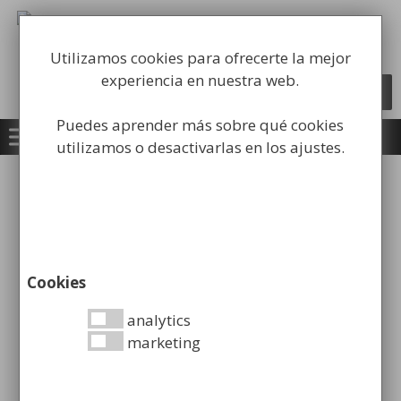
Saltar
al
Fabricación y comercialización de
contenido
equipamiento para la higiene industrial
Utilizamos cookies para ofrecerte la mejor
experiencia en nuestra web.
Búsqueda
BUSCAR
de
productos
Puedes aprender más sobre qué cookies
utilizamos o desactivarlas en los ajustes.
Inicio
/ Clases de envío del producto / urbana
urbana
Cookies
analytics
marketing
Mostrando 1–16 de 42 resultados