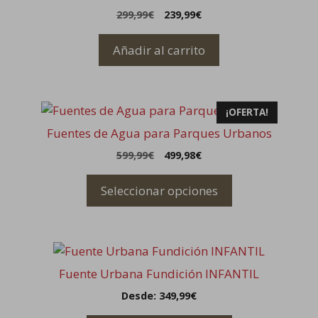
página
El
El
299,99
€
239,99
€
de
precio
precio
original
actual
producto
Añadir al carrito
era:
es:
299,99€.
239,99€.
Este
¡OFERTA!
producto
Fuentes de Agua para Parques Urbanos
tiene
599,99
€
499,98
€
múltiples
variantes.
Seleccionar opciones
Las
opciones
se
Este
pueden
producto
elegir
Fuente Urbana Fundición INFANTIL
tiene
en
Desde:
349,99
€
múltiples
la