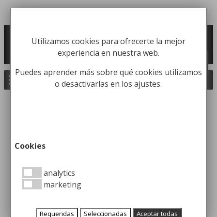
Saltar
al
Fabricación y comercialización de
contenido
Utilizamos cookies para ofrecerte la mejor
equipamiento para la higiene industrial
experiencia en nuestra web.
Búsqueda
BUSCAR
de
productos
Puedes aprender más sobre qué cookies utilizamos
o desactivarlas en los ajustes.
Inicio
/
Carros Higiene Industrial
/
Carros de
Limpieza
/ Carro de Limpieza Cerrado Completo
Carro de Limpieza Cerrado
Cookies
Completo
analytics
marketing
319,98
€
Requeridas
Seleccionadas
Aceptar todas