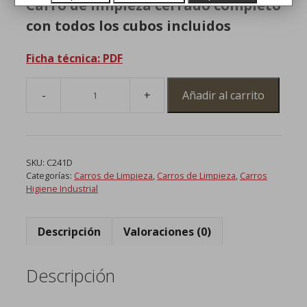
Carro de limpieza cerrado completo
con todos los cubos incluidos
Ficha técnica: PDF
Añadir al carrito
Carro
de
Limpieza
Cerrado
SKU:
C241D
Completo
Categorías:
Carros de Limpieza
,
Carros de Limpieza
,
Carros
cantidad
Higiene Industrial
Descripción
Valoraciones (0)
Descripción