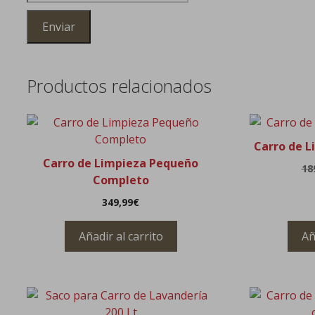
Productos relacionados
Carro de L
Carro de Limpieza Pequeño
18
Completo
349,99
€
Añadir al carrito
Añ