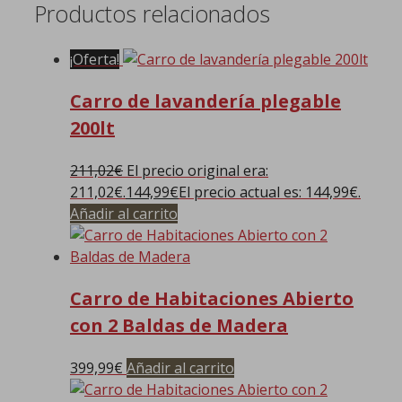
Productos relacionados
¡Oferta!
Carro de lavandería plegable
200lt
211,02
€
El precio original era:
211,02€.
144,99
€
El precio actual es: 144,99€.
Añadir al carrito
Carro de Habitaciones Abierto
con 2 Baldas de Madera
399,99
€
Añadir al carrito