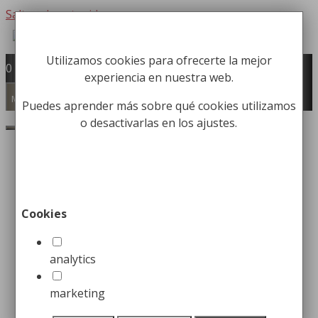
Saltar al contenido
Utilizamos cookies para ofrecerte la mejor
Fabricación y comercialización de
0
experiencia en nuestra web.
equipamiento para la higiene industrial
Búsqueda de productos
Menú
Puedes aprender más sobre qué cookies utilizamos
o desactivarlas en los ajustes.
Buscar
Inicio
/
Carros Higiene Industrial
/
Carros
Portabolsas
/ Carro Portabolsas Cerrado con
Saco
Cookies
Carro Portabolsas Cerrado
con Saco
analytics
marketing
239,99
€