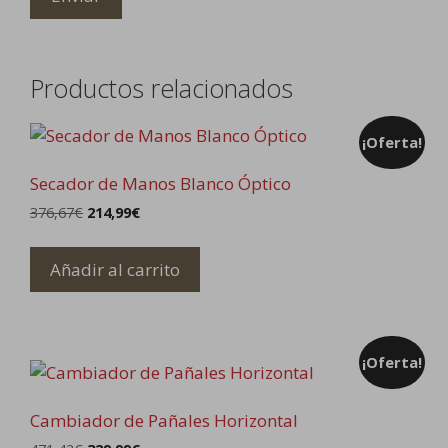
Productos relacionados
¡Oferta!
Secador de Manos Blanco Óptico
El
El
376,67
€
214,99
€
precio
precio
original
actual
Añadir al carrito
era:
es:
376,67€.
214,99€.
¡Oferta!
Cambiador de Pañales Horizontal