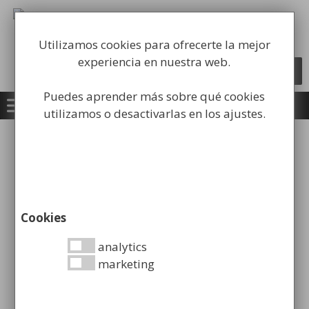
Saltar
al
Fabricación y comercialización de
contenido
equipamiento para la higiene industrial
Utilizamos cookies para ofrecerte la mejor
experiencia en nuestra web.
Búsqueda
BUSCAR
de
productos
Puedes aprender más sobre qué cookies
0
utilizamos o desactivarlas en los ajustes.
Inicio
/
Carros Higiene Industrial
/
Carros de
Limpieza
/ Carro de Limpieza Rubbermaid
¡Oferta!
Cookies
analytics
marketing