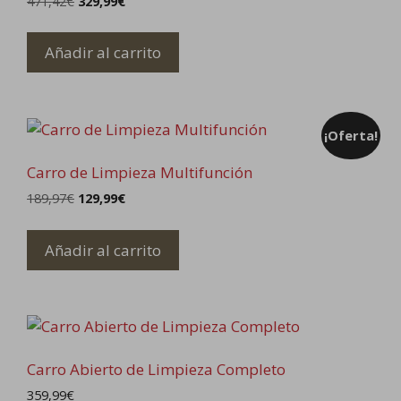
El
El
471,42
€
329,99
€
precio
precio
original
actual
Añadir al carrito
era:
es:
471,42€.
329,99€.
¡Oferta!
Carro de Limpieza Multifunción
El
El
189,97
€
129,99
€
precio
precio
original
actual
Añadir al carrito
era:
es:
189,97€.
129,99€.
Carro Abierto de Limpieza Completo
359,99
€