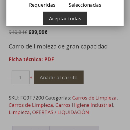
Requeridas
Seleccionadas
Carro de Limpieza
Aceptar todas
Rubbermaid
El
El
940,84
€
699,99
€
precio
precio
Carro de limpieza de gran capacidad
original
actual
era:
es:
Ficha técnica: PDF
940,84€.
699,99€.
-
+
Añadir al carrito
Carro
de
SKU:
FG9T7200
Categorías:
Carros de Limpieza
,
Limpieza
Carros de Limpieza
,
Carros Higiene Industrial
,
Rubbermaid
Limpieza
,
OFERTAS / LIQUIDACIÓN
cantidad