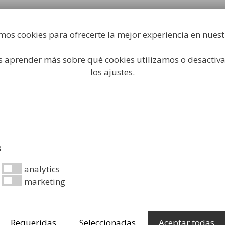
Fabricación y comercialización de equipamiento par
industrial
mos cookies para ofrecerte la mejor experiencia en nues
Búsqueda
de
productos
 aprender más sobre qué cookies utilizamos o desactiva
 Higiene Industrial
Papeleras
Mobiliario Urbano
Ac
los ajustes.
a Mopa o Fregona Industrial
Pinza pa
s
Industrial
analytics
marketing
4,49
€
Pinza para Mopa o 
usar y muy resist
Requeridas
Seleccionadas
Aceptar todas