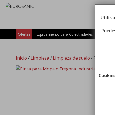
Saltar
al
contenido
Utiliza
Puedes
Carros
Ofertas
Equipamiento para Colectividades
Inicio
/
Limpieza
/
Limpieza de suelo
/ Pinza par
Cookie