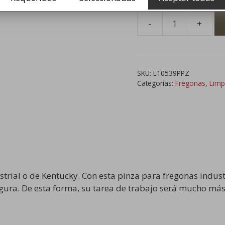
-
+
Pinza
para
Mopa
o
SKU:
L10539PPZ
Fregona
Categorías:
Fregonas
,
Limp
Industrial
cantidad
trial o de Kentucky. Con esta pinza para fregonas indust
gura. De esta forma, su tarea de trabajo será mucho má