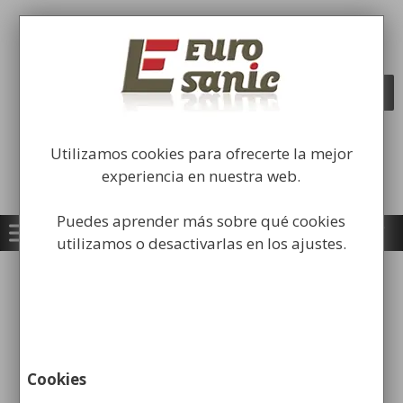
Saltar
al
Fabricación y comercialización de
contenido
equipamiento para la higiene industrial
Búsqueda
BUSCAR
de
productos
Utilizamos cookies para ofrecerte la mejor
experiencia en nuestra web.
Puedes aprender más sobre qué cookies
utilizamos o desactivarlas en los ajustes.
Inicio
/
Papeleras
/
Papeleras para exterior
Urbanas
/ Papelera Urbana SCUDERIA de Acero
Cookies