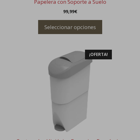
Papelera con Soporte a Suelo
página
99,99
€
de
producto
Seleccionar opciones
¡OFERTA!