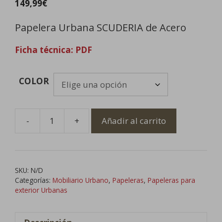
149,99
€
Papelera Urbana SCUDERIA de Acero
Ficha técnica: PDF
COLOR
-
+
Añadir al carrito
Papelera
Urbana
SCUDERIA
de
SKU:
N/D
Acero
Categorías:
Mobiliario Urbano
,
Papeleras
,
Papeleras para
cantidad
exterior Urbanas