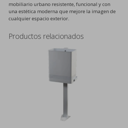
mobiliario urbano resistente, funcional y con
una estética moderna que mejore la imagen de
cualquier espacio exterior.
Productos relacionados
Este
producto
tiene
múltiples
variantes.
Las
opciones
se
pueden
elegir
en
la