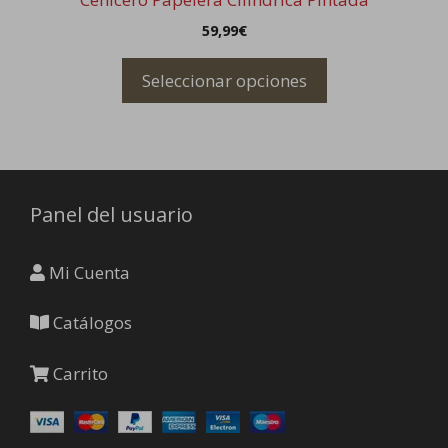
página
59,99
€
de
producto
Seleccionar opciones
Panel del usuario
Mi Cuenta
Catálogos
Carrito