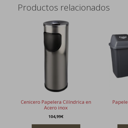
Productos relacionados
Este
product
tiene
múltiple
variantes
Las
opcione
se
pueden
elegir
en
la
Cenicero Papelera Cilíndrica en
Papele
página
Acero inox
de
104,99
€
product