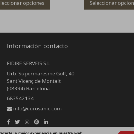
leccionar opciones
Seleccionar opcio
Información contacto
FIDIRE SERVEIS S.L
Urb. Supermaresme Golf, 40
Sant Vicenç de Montalt
(08394) Barcelona
683542134
info@eurosanic.com
recerte la mejor experiencia en nuestra web.