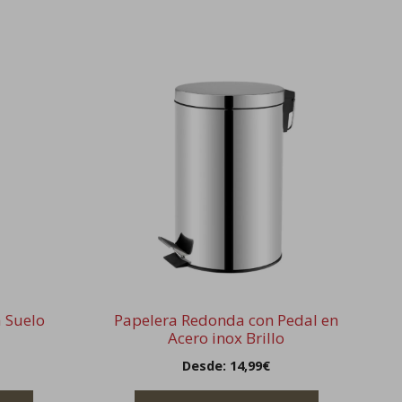
Este
producto
tiene
múltiples
variantes.
Las
opciones
se
pueden
elegir
en
la
a Suelo
Papelera Redonda con Pedal en
página
Acero inox Brillo
de
Desde:
14,99
€
producto