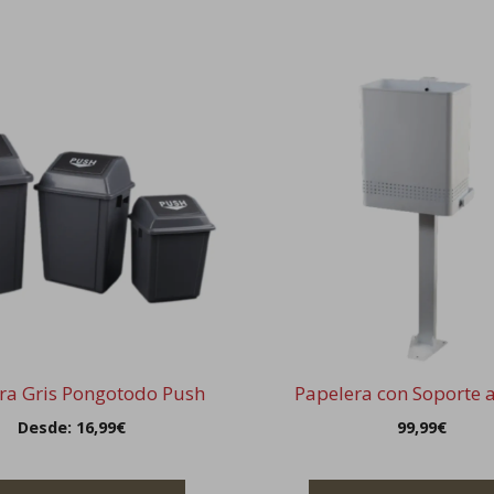
Este
o
producto
tiene
s
múltiples
.
variantes.
Las
s
opciones
se
pueden
elegir
en
la
ra Gris Pongotodo Push
Papelera con Soporte 
página
Desde:
16,99
€
99,99
€
de
o
producto