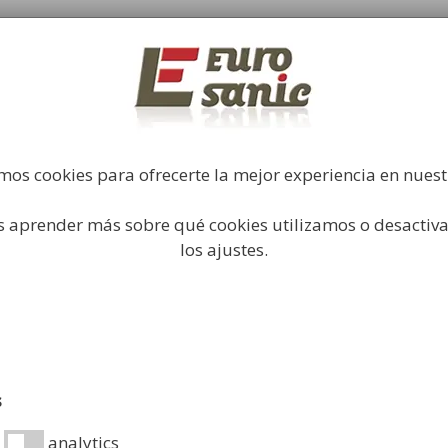
Fabricación y comercialización de equipamiento par
industrial
Búsqueda
de
productos
Higiene Industrial
Papeleras
Mobiliario Urbano
Acc
mos cookies para ofrecerte la mejor experiencia en nues
 aprender más sobre qué cookies utilizamos o desactiva
nas
/ Papelera para Exterior Scuderia ECO
los ajustes.
Papelera 
Scuderia
129,99
€
s
Papelera urbana S
analytics