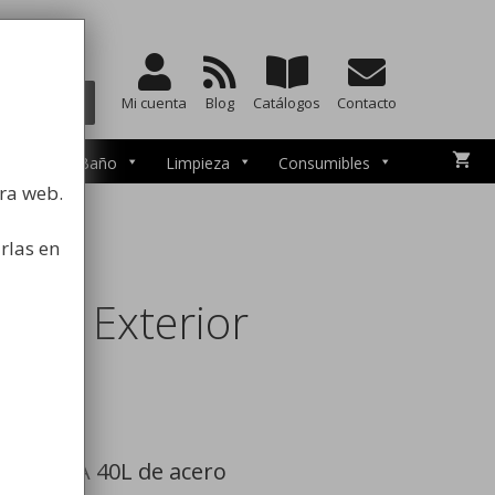
a la higiene
BUSCAR
Mi cuenta
Blog
Catálogos
Contacto
esorios de Baño
Limpieza
Consumibles
tra web.
rlas en
para Exterior
 ECO
CUDERIA 40L de acero