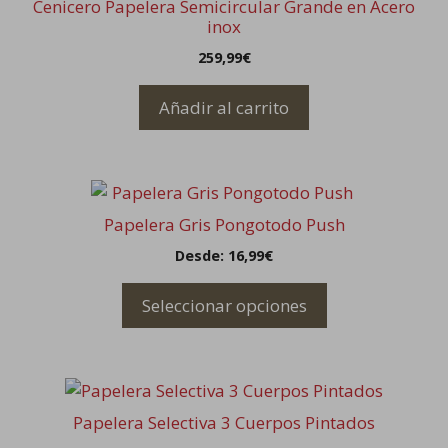
en
Cenicero Papelera Semicircular Grande en Acero
la
inox
página
259,99
€
de
producto
Añadir al carrito
Este
producto
Papelera Gris Pongotodo Push
tiene
Desde:
16,99
€
múltiples
variantes.
Seleccionar opciones
Las
opciones
se
Este
pueden
producto
elegir
Papelera Selectiva 3 Cuerpos Pintados
tiene
en