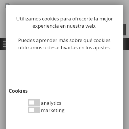
Saltar
al
Fabricación y comercialización de
contenido
equipamiento para la higiene industrial
Utilizamos cookies para ofrecerte la mejor
experiencia en nuestra web.
Búsqueda
BUSCAR
de
productos
Puedes aprender más sobre qué cookies
utilizamos o desactivarlas en los ajustes.
Inicio
/
Limpieza
/
Contenedores para
Residuos
/ Contenedor industrial de 240L
Cookies
analytics
marketing