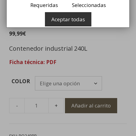
Requeridas
Seleccionadas
Contenedor industrial de
Aceptar todas
240L
99,99
€
Contenedor industrial 240L
Ficha técnica: PDF
COLOR
Añadir al carrito
Contenedor
industrial
de
240L
SKU:
PO240PP