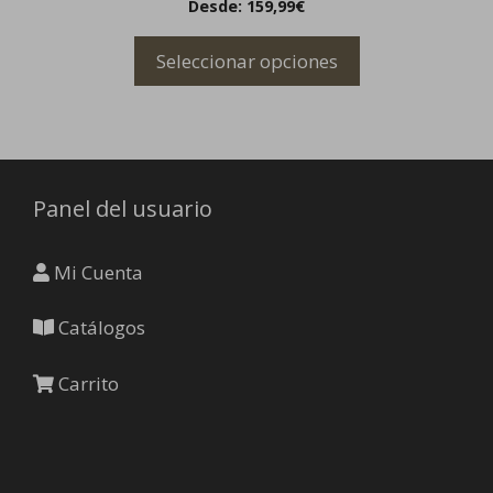
Desde:
159,99
€
múltiples
la
variantes.
página
Seleccionar opciones
Las
de
opciones
producto
se
pueden
elegir
Panel del usuario
en
la
página
Mi Cuenta
de
producto
Catálogos
Carrito