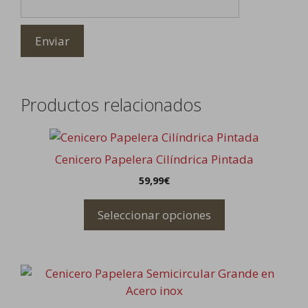
Productos relacionados
Este
producto
Cenicero Papelera Cilíndrica Pintada
tiene
59,99
€
múltiples
variantes.
Seleccionar opciones
Las
opciones
se
pueden
elegir