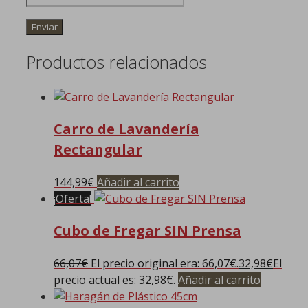
Productos relacionados
Carro de Lavandería
Rectangular
144,99
€
Añadir al carrito
¡Oferta!
Cubo de Fregar SIN Prensa
66,07
€
El precio original era: 66,07€.
32,98
€
El
precio actual es: 32,98€.
Añadir al carrito