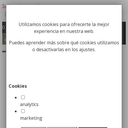
Saltar al contenido
Utilizamos cookies para ofrecerte la mejor
Fabricación y comercialización de
0
experiencia en nuestra web.
equipamiento para la higiene industrial
Búsqueda de productos
Menú
Puedes aprender más sobre qué cookies utilizamos
o desactivarlas en los ajustes.
Buscar
Inicio
/
Limpieza
/
Limpieza de suelo
/ Fregona
Industrial 350 gr
Fregona Industrial 350 gr
Cookies
3,99
€
analytics
Fregona Industrial 350 gr Mopa
marketing
industrial