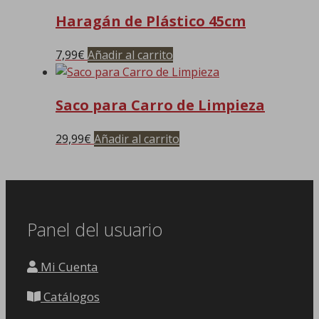
Haragán de Plástico 45cm
7,99
€
Añadir al carrito
Saco para Carro de Limpieza
29,99
€
Añadir al carrito
Panel del usuario
Mi Cuenta
Catálogos