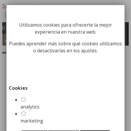
Saltar al contenido
Utilizamos cookies para ofrecerte la mejor
Fabricación y comercialización de
0
experiencia en nuestra web.
equipamiento para la higiene industrial
Búsqueda de productos
Menú
Puedes aprender más sobre qué cookies utilizamos
o desactivarlas en los ajustes.
Buscar
Inicio
/ Clases de envío del producto / papelera
urbana Max
papelera urbana Max
Cookies
analytics
Mostrando 1–16 de 19 resultados
marketing