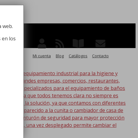
 la higiene
a web.
 en los
Mi cuenta
Blog
Catálogos
Contacto
po de equipamiento industrial para la higiene y
ico, para grandes empresas, comercios, restaurantes,
oductos especializados para el equipamiento de baños
s. Esta idea que todos tenemos clara no siempre es
nic tenemos la solución, ya que contamos con diferentes
s lo más parecido a la cunita o cambiador de casa de
a con un cinturón de seguridad para mayor protección
en la pared, una vez desplegado permite cambiar el