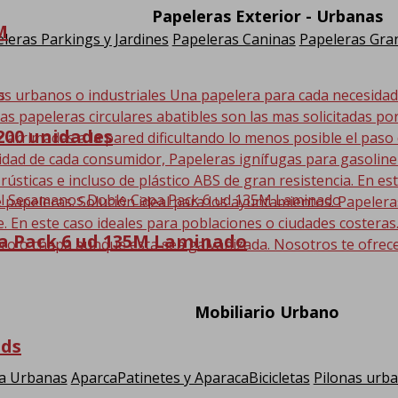
Papeleras Exterior - Urbanas
M
leras Parkings y Jardines
Papeleras Caninas
Papeleras Gran
os urbanos o industriales Una papelera para cada necesida
Las papeleras circulares abatibles son las mas solicitadas po
1200 unidades
r arrimadas a la pared dificultando lo menos posible el paso
sidad de cada consumidor, Papeleras ignífugas para gasolin
 rústicas e incluso de plástico ABS de gran resistencia. En
 papeleras. Solución ideal para los ayuntamientos. Papeler
En este caso ideales para poblaciones o ciudades costeras. E
a Pack 6 ud 135M Laminado
ro o chapa aunque esta sea galvanizada. Nosotros te ofrec
Mobiliario Urbano
uds
a Urbanas
AparcaPatinetes y AparacaBicicletas
Pilonas urb