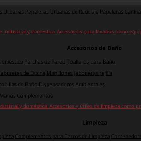
s Urbanas
Papeleras Urbanas de Reciclaje
Papeleras Canina
e industrial y doméstica. Accesorios para lavabos como equi
Accesorios de Baño
 Doméstico
Perchas de Pared
Toalleros para Baño
Taburetes de Ducha
Manillones
Jaboneras rejilla
cobillas de Baño
Dispensadores Ambientales
 Manos
Complementos
dustrial y doméstica. Accesorios y útiles de limpieza como pr
Limpieza
mpieza
Complementos para Carros de Limpieza
Contenedore