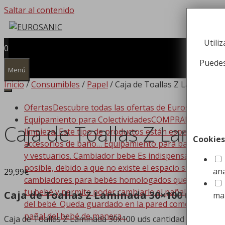
Saltar al contenido
Utili
0
Puedes
Menú
Inicio
/
Consumibles
/
Papel
/ Caja de Toallas Z Laminada 
Ofertas
Descubre todas las ofertas de Eurosanic!!!
Equipamiento para Colectividades
COMPRAR EQUIPAMIEN
Caja de Toallas Z Lami
limpieza. Este tipo de productos están especializado
Cookies
accesorios de baño… Equipamiento para baño Dispone
y vestuarios. Cambiador bebe Es indispensable que t
posible, debido a que no existe el espacio suficiente
ana
29,99
€
cambiadores para bebés homologados que se adaptan a
tu bebé y permite poder cambiarle el pañal de forma
Caja de Toallas Z Laminada 30×100 uds par
ma
del bebé. Queda guardado en la pared como si de un c
pañal del bebé de manera…
Caja de Toallas Z Laminada 30x100 uds cantidad