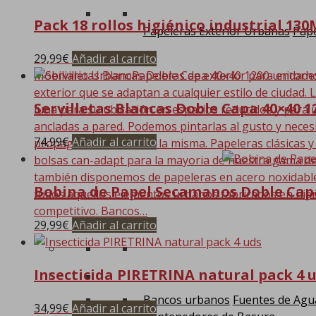
Pack 18 rollos higiénico industrial 130
Papeleras Exterior Urbanas
Pape
29,99
€
Añadir al carrito
Mobiliario Urbano
Papeleras de exterior para entorn
exterior que se adaptan a cualquier estilo de ciudad. 
Servilletas Blancas Doble Capa 40×40 
luna para su ubicación en espacios reducidos y para i
ancladas a pared. Podemos pintarlas al gusto y nece
74,99
€
Añadir al carrito
propagación dentro de la misma. Papeleras clásicas y
bolsas can-adapt para la mayoria de nuestra gama de
también disponemos de papeleras en acero noxidable. 
Bobina de Papel Secamanos Doble Cap
todos aquellos elementos urbanos fabricados en hier
competitivo. Bancos…
29,99
€
Añadir al carrito
Insecticida PIRETRINA natural pack 4 
Bancos urbanos
Fuentes de Agu
34,99
€
Añadir al carrito