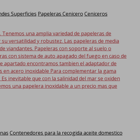
des Superficies
Papeleras Cenicero
Ceniceros
d. Tenemos una amplia variedad de papeleras de
r su versatilidad y robustez. Las papeleras de media
 de viandantes. Papeleras con soporte al suelo o
eras con sistema de auto apagado del fuego en caso de
 este apartado encontramos tambien el adaptador de
as en acero inoxidable Para complementar la gama
s inevitable que con la salinidad del mar se oxiden
emos una papelera inoxidable a un precio mas que
anas
Contenedores para la recogida aceite domestico