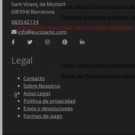
Sant Vicenç de Montalt
Escurridores Prensa
Limpieza de
(08394) Barcelona
Escaleras
Máquinas pulidoras
Ba
683542134
Consumibles
Consumibles para la higiene industrial y
info@eurosanic.com
Legal
Papel Celulosa
Jabón
Ambientad
Bolsas de Plástico
Gel Hidroalcoh
Contacto
Sobre Nosotros
Aviso Legal
0
Política de privacidad
Envío y devoluciones
Formas de pago