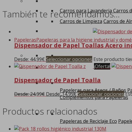
Carros para Lavanderia
Carros d
También te recomendamos…
Carros de Limpieza
Carros de Al
Papeleras
Papeleras para la higiene industrial y domé
Dispensador de Papel Toallas Acero in
Desde:
44,99
€
Seleccionar opciones
Este producto tie
¡Oferta!
Dispensador de Papel Toalla
Papeleras para Aseos / Baños
Pa
Desde:
24,99
€
Desde:
14,99
€
Seleccionar opciones
Est
Complementos para Papeleras
Productos relacionados
Papeleras de Reciclaje Eco
Papele