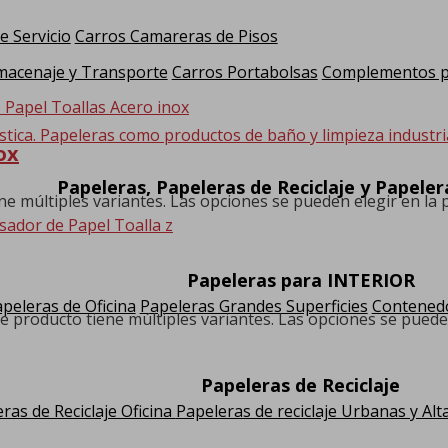
e Servicio
Carros Camareras de Pisos
macenaje y Transporte
Carros Portabolsas
Complementos pa
stica. Papeleras como productos de baño y limpieza industria
ox
Papeleras, Papeleras de Reciclaje y Papele
ne múltiples variantes. Las opciones se pueden elegir en la
Papeleras para INTERIOR
peleras de Oficina
Papeleras Grandes Superficies
Contenedo
e producto tiene múltiples variantes. Las opciones se puede
Papeleras de Reciclaje
ras de Reciclaje Oficina
Papeleras de reciclaje Urbanas y Alt