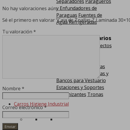
Separadores
Paragüeros
y Enfundadores de
No hay valoraciones aún.
Paraguas
Fuentes de
Sé el primero en valorar “Caja de Toallas Z Laminada 30×1
Agua Refrigeradas
Tu valoración
*
Equipamiento Varios
Exterminador de Insectos
Dispensadores
Ambientales y
Bacteriostático
Barras
Asistenciales
Taquillas y
Bancos para Vestuario
Estaciones y Soportes
Nombre
*
Higienizantes
Tronas
Carros Higiene Industrial
Correo electrónico
*