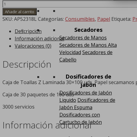
Añadir al carrito
SKU:
AP52318L
Categorías:
Consumibles
,
Papel
Etiqueta:
P
Secadores
Descripción
Secadores de Manos
Información adicional
Secadores de Manos Alta
Valoraciones (0)
Velocidad
Secadores de
Cabello
Descripción
Dosificadores de
Caja de Toallas Z Laminada 30×100 uds, Papel secamanos p
jabón
Dosificadores de Jabón
Caja de 30 paquetes de 100 uds
Liquido
Dosificadores de
3000 servicios
Jabón Espuma
Dosificadores con
Cartucho de Jabón
Información adicional