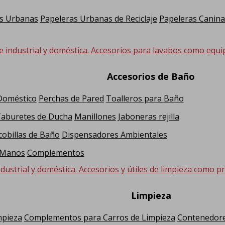
s Urbanas
Papeleras Urbanas de Reciclaje
Papeleras Canina
e industrial y doméstica. Accesorios para lavabos como equi
Accesorios de Baño
 Doméstico
Perchas de Pared
Toalleros para Baño
Taburetes de Ducha
Manillones
Jaboneras rejilla
cobillas de Baño
Dispensadores Ambientales
 Manos
Complementos
dustrial y doméstica. Accesorios y útiles de limpieza como pr
Limpieza
mpieza
Complementos para Carros de Limpieza
Contenedore