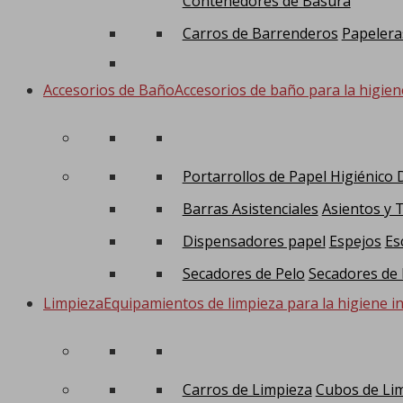
Contenedores de Basura
Carros de Barrenderos
Papelera
Accesorios de Baño
Accesorios de baño para la higien
Portarrollos de Papel Higiénico
Barras Asistenciales
Asientos y 
Dispensadores papel
Espejos
Es
Secadores de Pelo
Secadores de
Limpieza
Equipamientos de limpieza para la higiene in
Carros de Limpieza
Cubos de Li