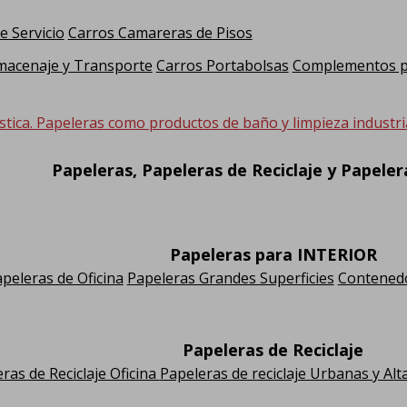
e Servicio
Carros Camareras de Pisos
macenaje y Transporte
Carros Portabolsas
Complementos pa
stica. Papeleras como productos de baño y limpieza industria
Papeleras, Papeleras de Reciclaje y Papele
Papeleras para INTERIOR
peleras de Oficina
Papeleras Grandes Superficies
Contenedo
Papeleras de Reciclaje
ras de Reciclaje Oficina
Papeleras de reciclaje Urbanas y Alt