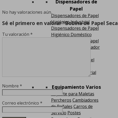
Dispensadores de
Papel
No hay valoraciones aún.
Dispensadores de Papel
Higiénico Industrial
Sé el primero en valorar “Bobina de Papel Se
Dispensadores de Papel
Tu valoración
*
Higiénico Doméstico
Dispensadores de Papel
Secamanos
Dispensador
de Papel Autocorte
Dispensador de Papel
Camilla y Guantes
Portabobina Industrial
Nombre
*
Equipamiento Varios
Soporte para Maletas
Percheros
Cambiadores
Correo electrónico
*
de Pañales
Carros de
Servicio
Postes