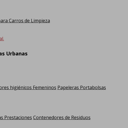
ra Carros de Limpieza
l.
ras Urbanas
res higiénicos Femeninos
Papeleras Portabolsas
as Prestaciones
Contenedores de Residuos