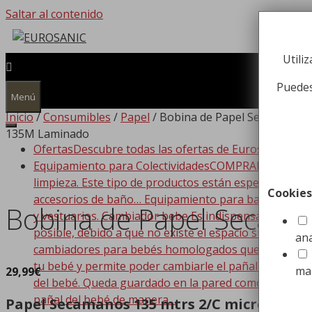
Saltar al contenido
Utili
Puedes
Menú
Inicio
/
Consumibles
/
Papel
/ Bobina de Papel Secamanos 
135M Laminado
Ofertas
Descubre todas las ofertas de Eurosanic!!!
Equipamiento para Colectividades
COMPRAR EQUIPAMIEN
limpieza. Este tipo de productos están especializado
Cookies
accesorios de baño… Equipamiento para baño Dispone
Bobina de Papel Secam
y vestuarios. Cambiador bebe Es indispensable que t
posible, debido a que no existe el espacio suficiente
ana
cambiadores para bebés homologados que se adaptan a
tu bebé y permite poder cambiarle el pañal de forma
ma
29,99
€
del bebé. Queda guardado en la pared como si de un c
pañal del bebé de manera…
Papel Secamanos 135 mtrs 2/C microgofrad