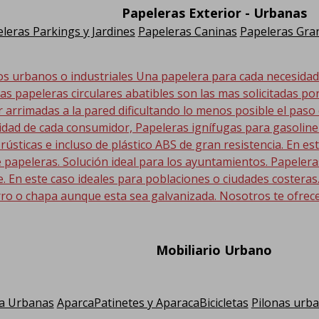
Papeleras Exterior - Urbanas
leras Parkings y Jardines
Papeleras Caninas
Papeleras Gran
os urbanos o industriales Una papelera para cada necesida
Las papeleras circulares abatibles son las mas solicitadas po
r arrimadas a la pared dificultando lo menos posible el paso
sidad de cada consumidor, Papeleras ignífugas para gasolin
 rústicas e incluso de plástico ABS de gran resistencia. En
 papeleras. Solución ideal para los ayuntamientos. Papeler
En este caso ideales para poblaciones o ciudades costeras. E
ro o chapa aunque esta sea galvanizada. Nosotros te ofrec
Mobiliario Urbano
a Urbanas
AparcaPatinetes y AparacaBicicletas
Pilonas urb