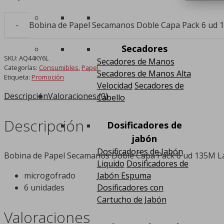
Bobina de Papel Secamanos Doble Capa Pack 6 ud 
Secadores
SKU:
AQ44KY6L
Secadores de Manos
Categorías:
Consumibles
,
Papel
Secadores de Manos Alta
Etiqueta:
Promoción
Velocidad
Secadores de
Descripción
Valoraciones (0)
Cabello
Descripción
Dosificadores de
jabón
Dosificadores de Jabón
Bobina de Papel Secamanos Doble Capa Pack 6 ud 135M Lam
Liquido
Dosificadores de
Jabón Espuma
microgofrado
Dosificadores con
6 unidades
Cartucho de Jabón
Valoraciones