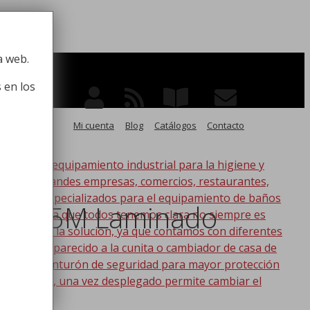
 la higiene
a web.
 en los
Mi cuenta
Blog
Catálogos
Contacto
po de equipamiento industrial para la higiene y
ico, para grandes empresas, comercios, restaurantes,
oductos especializados para el equipamiento de baños
ud 135M Laminado
s. Esta idea que todos tenemos clara no siempre es
nic tenemos la solución, ya que contamos con diferentes
s lo más parecido a la cunita o cambiador de casa de
a con un cinturón de seguridad para mayor protección
en la pared, una vez desplegado permite cambiar el