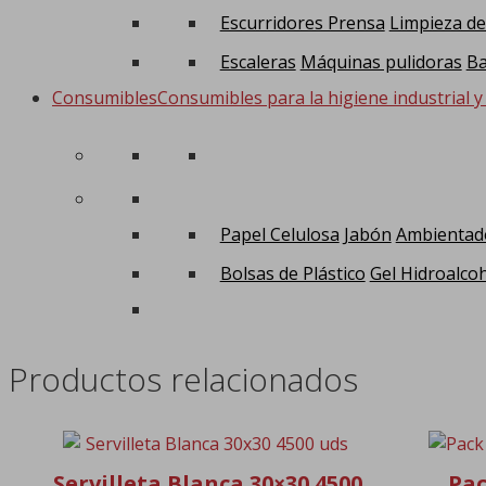
Escurridores Prensa
Limpieza de
Escaleras
Máquinas pulidoras
Ba
Consumibles
Consumibles para la higiene industrial y
Papel Celulosa
Jabón
Ambientad
Bolsas de Plástico
Gel Hidroalcoh
Productos relacionados
Servilleta Blanca 30×30 4500
Pac