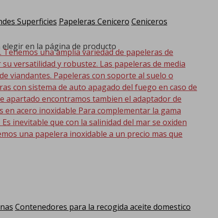
des Superficies
Papeleras Cenicero
Ceniceros
 elegir en la página de producto
d. Tenemos una amplia variedad de papeleras de
r su versatilidad y robustez. Las papeleras de media
 de viandantes. Papeleras con soporte al suelo o
eras con sistema de auto apagado del fuego en caso de
 este apartado encontramos tambien el adaptador de
as en acero inoxidable Para complementar la gama
s inevitable que con la salinidad del mar se oxiden
emos una papelera inoxidable a un precio mas que
anas
Contenedores para la recogida aceite domestico