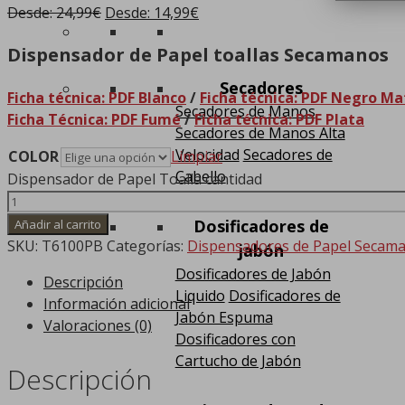
Desde:
24,99
€
Desde:
14,99
€
Dispensador de Papel toallas Secamanos
Secadores
Ficha técnica: PDF Blanco
/
Ficha técnica: PDF Negro Ma
Secadores de Manos
Ficha Técnica: PDF Fumé
/
Ficha técnica: PDF Plata
Secadores de Manos Alta
Velocidad
Secadores de
COLOR
Limpiar
Cabello
Dispensador de Papel Toalla cantidad
Dosificadores de
Añadir al carrito
SKU:
T6100PB
Categorías:
Dispensadores de Papel Secam
jabón
Dosificadores de Jabón
Descripción
Liquido
Dosificadores de
Información adicional
Jabón Espuma
Valoraciones (0)
Dosificadores con
Cartucho de Jabón
Descripción