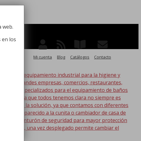
 la higiene
a web.
 en los
Mi cuenta
Blog
Catálogos
Contacto
po de equipamiento industrial para la higiene y
ico, para grandes empresas, comercios, restaurantes,
oductos especializados para el equipamiento de baños
s. Esta idea que todos tenemos clara no siempre es
nic tenemos la solución, ya que contamos con diferentes
s lo más parecido a la cunita o cambiador de casa de
a con un cinturón de seguridad para mayor protección
en la pared, una vez desplegado permite cambiar el