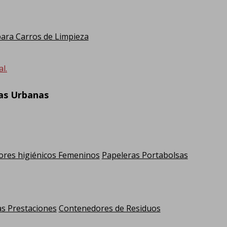
ra Carros de Limpieza
l.
ras Urbanas
res higiénicos Femeninos
Papeleras Portabolsas
as Prestaciones
Contenedores de Residuos