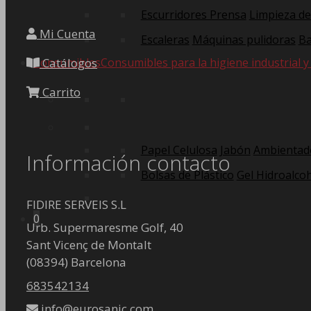
Escurridores Prensa
Limpieza de
Mi Cuenta
Escaleras
Máquinas pulidoras
Ba
Consumibles
Consumibles para la higiene industrial y
Catálogos
Carrito
Papel Celulosa
Jabón
Ambientad
Información contacto
Bolsas de Plástico
Gel Hidroalcoh
FIDIRE SERVEIS S.L
0
Urb. Supermaresme Golf, 40
Sant Vicenç de Montalt
(08394) Barcelona
683542134
info@eurosanic.com