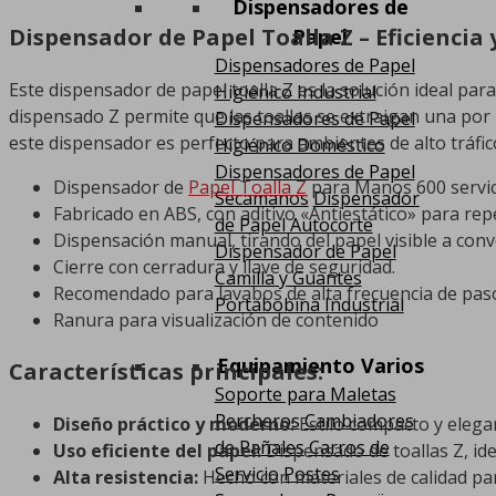
Dispensadores de
Dispensador de Papel Toalla Z – Eficiencia 
Papel
Dispensadores de Papel
Este dispensador de papel toalla Z es la solución ideal par
Higiénico Industrial
dispensado Z permite que las toallas se extraigan una por 
Dispensadores de Papel
este dispensador es perfecto para ambientes de alto tráfi
Higiénico Doméstico
Dispensadores de Papel
Dispensador de
Papel Toalla Z
para Manos 600 servic
Secamanos
Dispensador
Fabricado en ABS, con aditivo «Antiestático» para repel
de Papel Autocorte
Dispensación manual, tirando del papel visible a conve
Dispensador de Papel
Cierre con cerradura y llave de seguridad.
Camilla y Guantes
Recomendado para lavabos de alta frecuencia de paso
Portabobina Industrial
Ranura para visualización de contenido
Equipamiento Varios
Características principales:
Soporte para Maletas
Percheros
Cambiadores
Diseño práctico y moderno:
Estilo compacto y elega
de Pañales
Carros de
Uso eficiente del papel:
Dispensado de toallas Z, ide
Servicio
Postes
Alta resistencia:
Hecho con materiales de calidad par