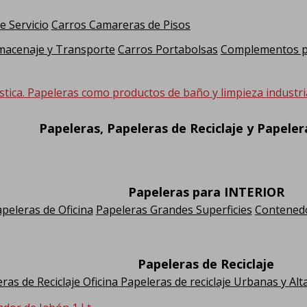
e Servicio
Carros Camareras de Pisos
macenaje y Transporte
Carros Portabolsas
Complementos pa
stica. Papeleras como productos de baño y limpieza industria
Papeleras, Papeleras de Reciclaje y Papele
Papeleras para INTERIOR
peleras de Oficina
Papeleras Grandes Superficies
Contenedo
Papeleras de Reciclaje
ras de Reciclaje Oficina
Papeleras de reciclaje Urbanas y Alt