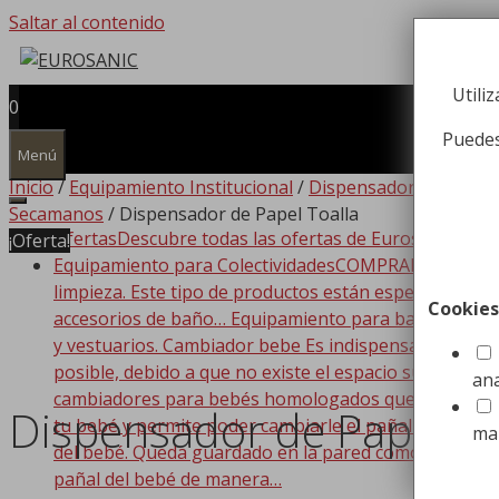
Saltar al contenido
Utili
0
Puedes
Menú
Inicio
/
Equipamiento Institucional
/
Dispensadores de Pap
Secamanos
/ Dispensador de Papel Toalla
Ofertas
Descubre todas las ofertas de Eurosanic!!!
¡Oferta!
Equipamiento para Colectividades
COMPRAR EQUIPAMIEN
limpieza. Este tipo de productos están especializado
Cookies
accesorios de baño… Equipamiento para baño Dispone
y vestuarios. Cambiador bebe Es indispensable que t
posible, debido a que no existe el espacio suficiente
ana
cambiadores para bebés homologados que se adaptan a
Dispensador de Papel To
tu bebé y permite poder cambiarle el pañal de forma
ma
del bebé. Queda guardado en la pared como si de un c
pañal del bebé de manera…