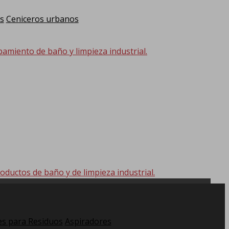
s
Ceniceros urbanos
pamiento de baño y limpieza industrial.
oductos de baño y de limpieza industrial.
s para Residuos
Aspiradores