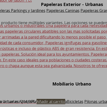
Papeleras Exterior - Urbanas
leras Parkings y Jardines
Papeleras Caninas
Papeleras Gran
 producto tiene múltiples variantes. Las opciones se pueden
os urbanos o industriales Una papelera para cada necesida
Las papeleras circulares abatibles son las mas solicitadas po
r arrimadas a la pared dificultando lo menos posible el paso
sidad de cada consumidor, Papeleras ignífugas para gasolin
 rústicas e incluso de plástico ABS de gran resistencia. En
 papeleras. Solución ideal para los ayuntamientos. Papeler
En este caso ideales para poblaciones o ciudades costeras. E
ro o chapa aunque esta sea galvanizada. Nosotros te ofrec
Mobiliario Urbano
a Urbanas
AparcaPatinetes y AparacaBicicletas
Pilonas urb
io actual es: 214,99€.
Añadir al carrito