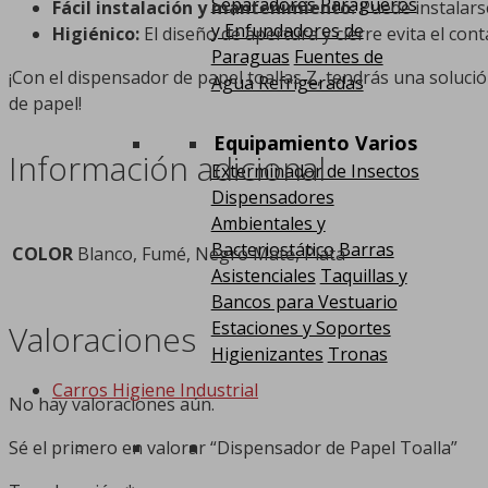
Separadores
Paragüeros
Fácil instalación y mantenimiento:
Puede instalars
y Enfundadores de
Higiénico:
El diseño de apertura y cierre evita el con
Paraguas
Fuentes de
¡Con el dispensador de papel toallas Z, tendrás una solució
Agua Refrigeradas
de papel!
Equipamiento Varios
Información adicional
Exterminador de Insectos
Dispensadores
Ambientales y
Bacteriostático
Barras
COLOR
Blanco, Fumé, Negro Mate, Plata
Asistenciales
Taquillas y
Bancos para Vestuario
Estaciones y Soportes
Valoraciones
Higienizantes
Tronas
Carros Higiene Industrial
No hay valoraciones aún.
Sé el primero en valorar “Dispensador de Papel Toalla”