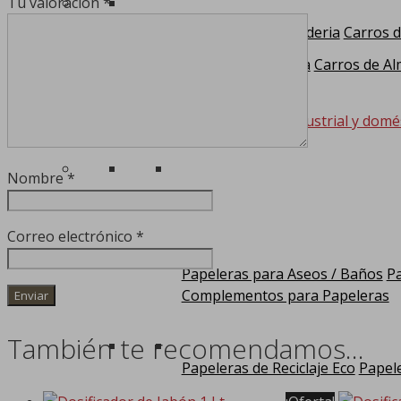
Tu valoración
*
Carros para Lavanderia
Carros d
Carros de Limpieza
Carros de Al
Papeleras
Papeleras para la higiene industrial y domé
Nombre
*
Correo electrónico
*
Papeleras para Aseos / Baños
Pa
Complementos para Papeleras
También te recomendamos…
Papeleras de Reciclaje Eco
Papele