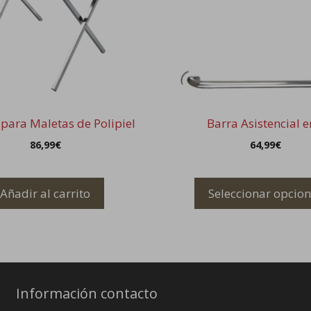
Las
opciones
se
pueden
elegir
en
la
 para Maletas de Polipiel
Barra Asistencial e
página
86,99
€
64,99
€
de
producto
Añadir al carrito
Seleccionar opcio
Información contacto