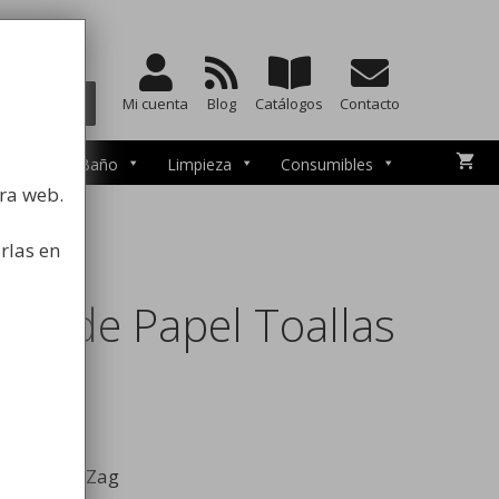
a la higiene
BUSCAR
Mi cuenta
Blog
Catálogos
Contacto
esorios de Baño
Limpieza
Consumibles
tra web.
rlas en
lástico
or de Papel Toallas
allas Zig-Zag