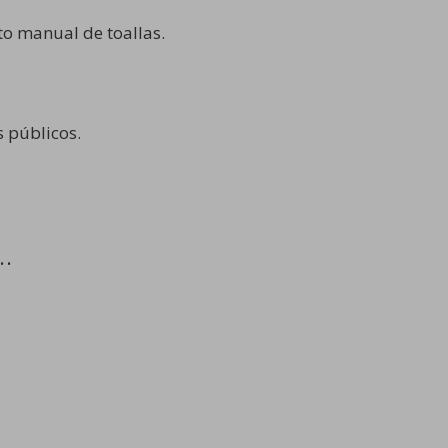
to manual de toallas.
 públicos.
…