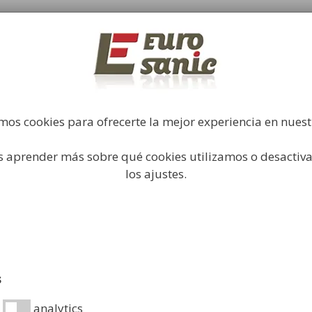
Fabricación y comercialización de equipamiento par
industrial
Búsqueda
de
productos
Higiene Industrial
Papeleras
Mobiliario Urbano
Acc
mos cookies para ofrecerte la mejor experiencia en nues
 aprender más sobre qué cookies utilizamos o desactiva
es de Papel Secamanos
/ Dispensador de Papel Toallas P
los ajustes.
Dispensad
Plástico
Desde:
19,99
€
s
Dispensador de 600 to
analytics