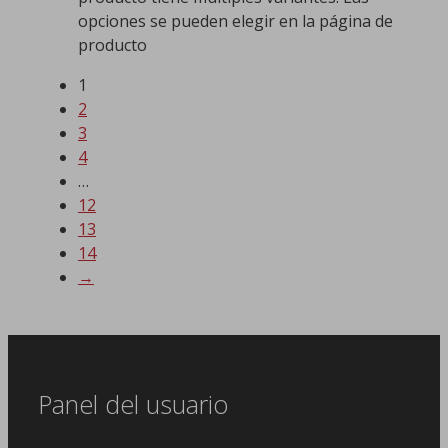
opciones se pueden elegir en la página de
producto
1
2
3
4
…
12
13
14
→
Panel del usuario