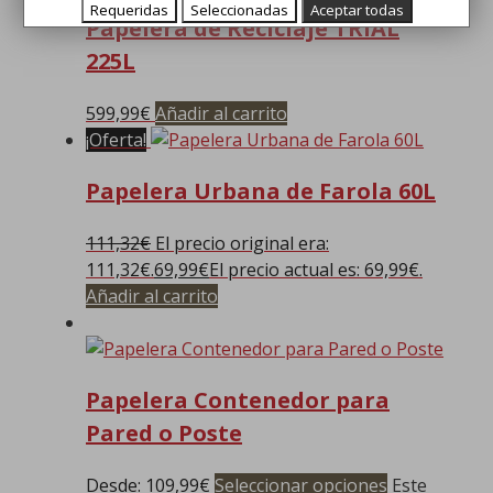
Requeridas
Seleccionadas
Aceptar todas
Papelera de Reciclaje TRIAL
225L
599,99
€
Añadir al carrito
¡Oferta!
Papelera Urbana de Farola 60L
111,32
€
El precio original era:
111,32€.
69,99
€
El precio actual es: 69,99€.
Añadir al carrito
Papelera Contenedor para
Pared o Poste
Desde:
109,99
€
Seleccionar opciones
Este