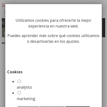
Saltar al contenido
Utilizamos cookies para ofrecerte la mejor
Fabricación y comercialización de
0
experiencia en nuestra web.
equipamiento para la higiene industrial
Búsqueda de productos
Menú
Puedes aprender más sobre qué cookies utilizamos
o desactivarlas en los ajustes.
Buscar
Inicio
/ Productos etiquetados “Promoción”
Promoción
Cookies
Etiqueta para incluir en Feed de Product Feed Pro
analytics
Mostrando 1–16 de 216 resultados
marketing