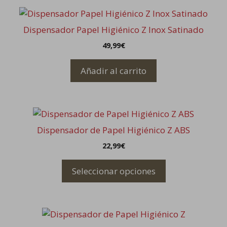
Dispensador Papel Higiénico Z Inox Satinado
49,99
€
Añadir al carrito
Este
producto
Dispensador de Papel Higiénico Z ABS
tiene
22,99
€
múltiples
variantes.
Seleccionar opciones
Las
opciones
se
pueden