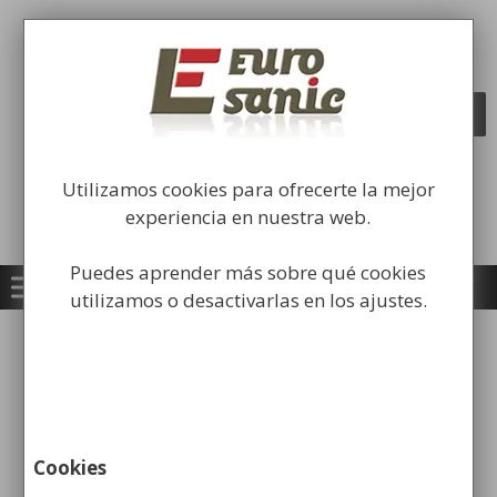
Saltar
al
Fabricación y comercialización de
contenido
equipamiento para la higiene industrial
Búsqueda
BUSCAR
de
productos
Utilizamos cookies para ofrecerte la mejor
experiencia en nuestra web.
Puedes aprender más sobre qué cookies
utilizamos o desactivarlas en los ajustes.
Inicio
/
Consumibles
/
Papel
/ Papel Higiénico Z
Laminado 2/C 36×200 uds
Cookies