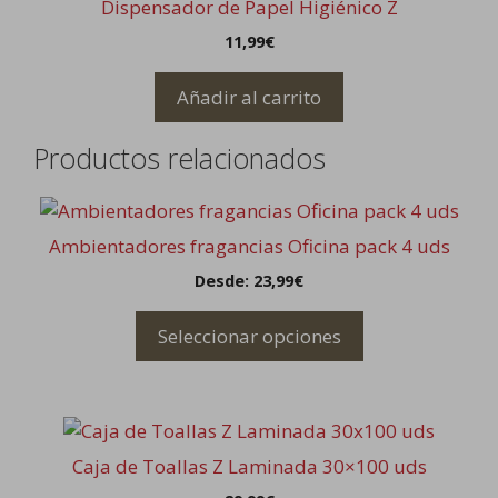
elegir
Dispensador de Papel Higiénico Z
en
11,99
€
la
página
Añadir al carrito
de
producto
Productos relacionados
Este
producto
Ambientadores fragancias Oficina pack 4 uds
tiene
Desde:
23,99
€
múltiples
variantes.
Seleccionar opciones
Las
opciones
se
pueden
elegir
Caja de Toallas Z Laminada 30×100 uds
en