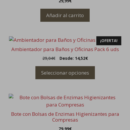
29,99
€
la
página
Añadir al carrito
de
producto
Este
¡OFERTA!
producto
Ambientador para Baños y Oficinas Pack 6 uds
tiene
29,04
€
Desde:
14,52
€
múltiples
variantes.
Seleccionar opciones
Las
opciones
se
pueden
elegir
en
Bote con Bolsas de Enzimas Higienizantes para
la
Compresas
página
79,99
€