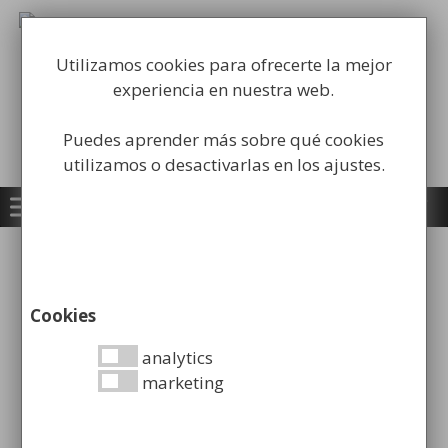
Saltar
al
Fabricación y comercialización de
contenido
equipamiento para la higiene industrial
Utilizamos cookies para ofrecerte la mejor
experiencia en nuestra web.
Búsqueda
de
Puedes aprender más sobre qué cookies
productos
Buscar
utilizamos o desactivarlas en los ajustes.
Inicio
/
Consumibles
/
Papel
/ Pack 6 uds Bobina
Secamanos D/C 150M
Cookies
analytics
marketing