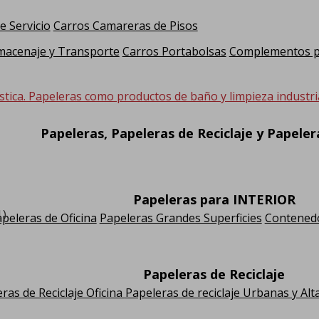
e Servicio
Carros Camareras de Pisos
macenaje y Transporte
Carros Portabolsas
Complementos pa
stica. Papeleras como productos de baño y limpieza industria
Papeleras, Papeleras de Reciclaje y Papele
Papeleras para INTERIOR
1)
peleras de Oficina
Papeleras Grandes Superficies
Contenedo
Papeleras de Reciclaje
ras de Reciclaje Oficina
Papeleras de reciclaje Urbanas y Alt