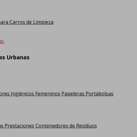
ra Carros de Limpieza
l.
ras Urbanas
res higiénicos Femeninos
Papeleras Portabolsas
as Prestaciones
Contenedores de Residuos