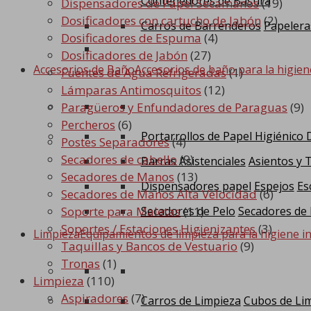
Contenedores de Basura
Dispensadores de Papel Secamanos
(19)
Dosificadores con cartucho de Jabón
(2)
Carros de Barrenderos
Papelera
Dosificadores de Espuma
(4)
Dosificadores de Jabón
(27)
Accesorios de Baño
Accesorios de baño para la higien
Fuentes de Agua Refrigeradas
(1)
Lámparas Antimosquitos
(12)
Paragüeros y Enfundadores de Paraguas
(9)
Percheros
(6)
Portarrollos de Papel Higiénico
Postes Separadores
(4)
Secadores de cabello
(9)
Barras Asistenciales
Asientos y 
Secadores de Manos
(13)
Dispensadores papel
Espejos
Es
Secadores de Manos Alta Velocidad
(6)
Secadores de Pelo
Secadores de
Soporte para Maletas
(11)
Soportes / Estaciones Higienizantes
(3)
Limpieza
Equipamientos de limpieza para la higiene in
Taquillas y Bancos de Vestuario
(9)
Tronas
(1)
Limpieza
(110)
Aspiradores
(7)
Carros de Limpieza
Cubos de Li