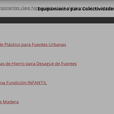
ponentes clave higiene industrial
,
eliminar peligros
,
ergon
Equipamiento para Colectividade
 de Plástico para Fuentes Urbanas
llas de Hierro para Desagüe de Fuentes
na Fundición INFANTIL
de Madera