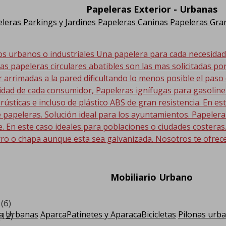
Papeleras Exterior - Urbanas
leras Parkings y Jardines
Papeleras Caninas
Papeleras Gran
os urbanos o industriales Una papelera para cada necesida
Las papeleras circulares abatibles son las mas solicitadas po
r arrimadas a la pared dificultando lo menos posible el paso
sidad de cada consumidor, Papeleras ignífugas para gasolin
 rústicas e incluso de plástico ABS de gran resistencia. En
 papeleras. Solución ideal para los ayuntamientos. Papeler
En este caso ideales para poblaciones o ciudades costeras. E
ro o chapa aunque esta sea galvanizada. Nosotros te ofrec
Mobiliario Urbano
(6)
a Urbanas
AparcaPatinetes y AparacaBicicletas
Pilonas urb
(12)