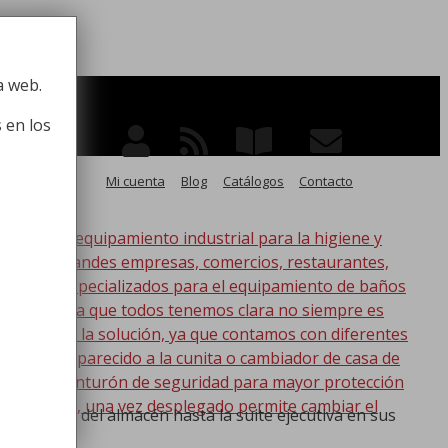
 la higiene
a web.
 en los
Mi cuenta
Blog
Catálogos
Contacto
po de equipamiento industrial para la higiene y
ico, para grandes empresas, comercios, restaurantes,
rial
oductos especializados para el equipamiento de baños
s. Esta idea que todos tenemos clara no siempre es
nic tenemos la solución, ya que contamos con diferentes
s lo más parecido a la cunita o cambiador de casa de
a con un cinturón de seguridad para mayor protección
en la pared, una vez desplegado permite cambiar el
bajadores del almacén hasta la suite ejecutiva en sus