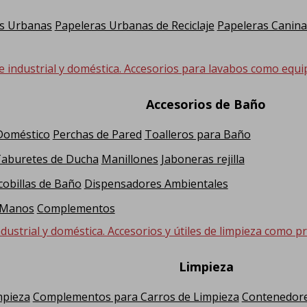
s Urbanas
Papeleras Urbanas de Reciclaje
Papeleras Canina
e industrial y doméstica. Accesorios para lavabos como equi
Accesorios de Baño
 Doméstico
Perchas de Pared
Toalleros para Baño
Taburetes de Ducha
Manillones
Jaboneras rejilla
cobillas de Baño
Dispensadores Ambientales
 Manos
Complementos
dustrial y doméstica. Accesorios y útiles de limpieza como pr
Limpieza
mpieza
Complementos para Carros de Limpieza
Contenedore