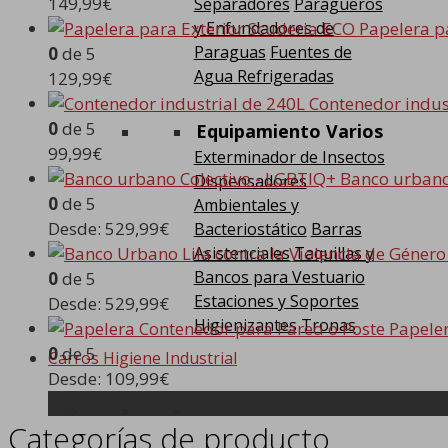
149,99
€
Separadores
Paragüeros
y Enfundadores de
Papelera p
Paraguas
Fuentes de
0
de 5
Agua Refrigeradas
129,99
€
Contenedor indus
0
de 5
Equipamiento Varios
99,99
€
Exterminador de Insectos
Banco urbano
Dispensadores
0
de 5
Ambientales y
Desde:
529,99
€
Bacteriostático
Barras
Asistenciales
Taquillas y
Bancos para Vestuario
0
de 5
Estaciones y Soportes
Desde:
529,99
€
Higienizantes
Tronas
Papele
0
de 5
Carros Higiene Industrial
Desde:
109,99
€
Categorías de producto