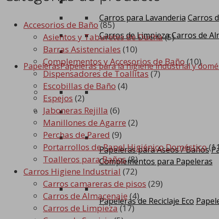
Carros para Lavanderia
Carros d
Accesorios de Baño
(85)
Carros de Limpieza
Carros de Al
Asientos y Taburetes de Ducha
(5)
Barras Asistenciales
(10)
Complementos y Accesorios de Baño
(10)
Papeleras
Papeleras para la higiene industrial y domé
Dispensadores de Toallitas
(7)
Escobillas de Baño
(4)
Espejos
(2)
Jaboneras Rejilla
(6)
Manillones de Agarre
(2)
Perchas de Pared
(9)
Portarrollos de Papel Higiénico Doméstico
(1
Papeleras para Aseos / Baños
Pa
Toalleros para Baños
(8)
Complementos para Papeleras
Carros Higiene Industrial
(72)
Carros camareras de pisos
(29)
Carros de Almacenaje
(4)
Papeleras de Reciclaje Eco
Papele
Carros de Limpieza
(17)