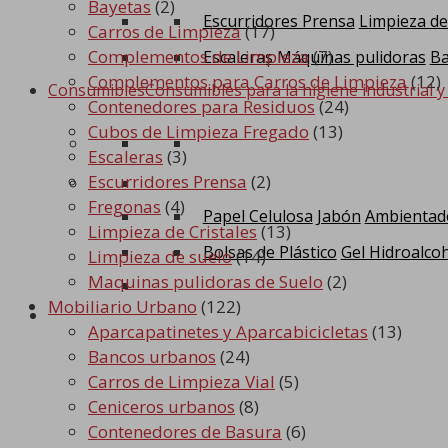
Bayetas
(2)
Escurridores Prensa
Limpieza de
Carros de Limpieza
(17)
Complementos de Limpieza
(7)
Escaleras
Máquinas pulidoras
Ba
Complementos para Carros de Limpieza
(12)
Consumibles
Consumibles para la higiene industrial y
Contenedores para Residuos
(24)
Cubos de Limpieza Fregado
(13)
Escaleras
(3)
Escurridores Prensa
(2)
Fregonas
(4)
Papel Celulosa
Jabón
Ambientad
Limpieza de Cristales
(13)
Bolsas de Plástico
Gel Hidroalcoh
Limpieza de suelo
(14)
Maquinas pulidoras de Suelo
(2)
Mobiliario Urbano
(122)
0
Aparcapatinetes y Aparcabicicletas
(13)
Bancos urbanos
(24)
Carros de Limpieza Vial
(5)
Ceniceros urbanos
(8)
Contenedores de Basura
(6)