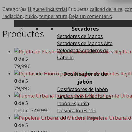
Categorías
Higiene industrial
Etiquetas
calidad del aire
,
com
radiación
,
ruido
,
temperatura
Deja un comentario
Secadores
Productos
Secadores de Manos
Secadores de Manos Alta
Velocidad
Secadores de
Rejilla
Cabello
0
de 5
79,99
€
Dosificadores de
Reji
0
de 5
jabón
79,99
€
Dosificadores de Jabón
Fuente Urba
Liquido
Dosificadores de
0
de 5
Jabón Espuma
Desde:
349,99
€
Dosificadores con
Cartucho de Jabón
Papelera Urbana 
0
de 5