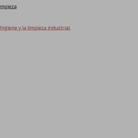
impieza
giene y la limpieza industrial.