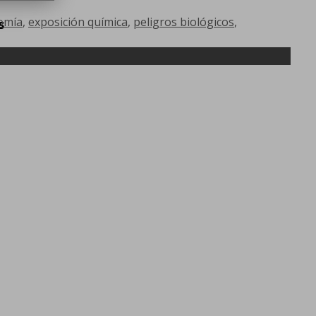
omía
,
exposición química
,
peligros biológicos
,
s