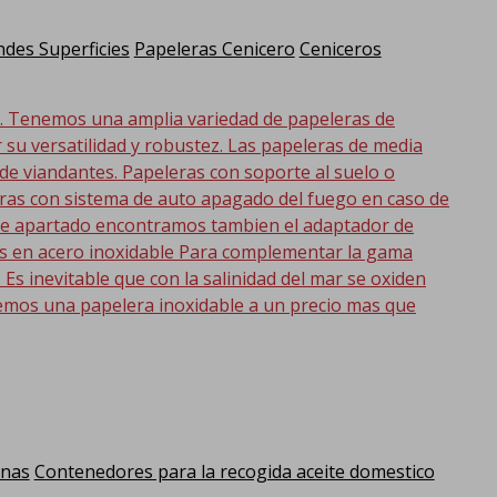
des Superficies
Papeleras Cenicero
Ceniceros
d. Tenemos una amplia variedad de papeleras de
r su versatilidad y robustez. Las papeleras de media
 de viandantes. Papeleras con soporte al suelo o
eras con sistema de auto apagado del fuego en caso de
 este apartado encontramos tambien el adaptador de
as en acero inoxidable Para complementar la gama
s inevitable que con la salinidad del mar se oxiden
emos una papelera inoxidable a un precio mas que
anas
Contenedores para la recogida aceite domestico