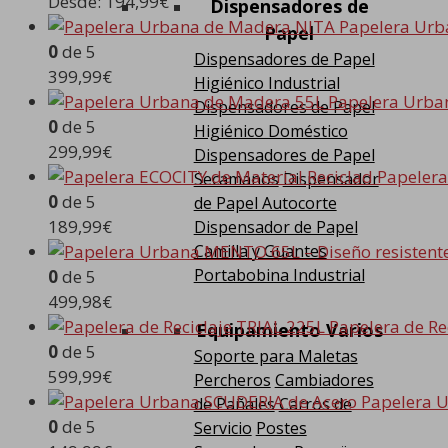
Desde:
194,99
€
Dispensadores de
Papelera Urb
Papel
0
de 5
Dispensadores de Papel
399,99
€
Higiénico Industrial
Papelera Urba
Dispensadores de Papel
0
de 5
Higiénico Doméstico
299,99
€
Dispensadores de Papel
Papelera
Secamanos
Dispensador
0
de 5
de Papel Autocorte
189,99
€
Dispensador de Papel
Camilla y Guantes
Portabobina Industrial
0
de 5
499,98
€
Papelera de Re
Equipamiento Varios
0
de 5
Soporte para Maletas
599,99
€
Percheros
Cambiadores
Papelera 
de Pañales
Carros de
0
de 5
Servicio
Postes