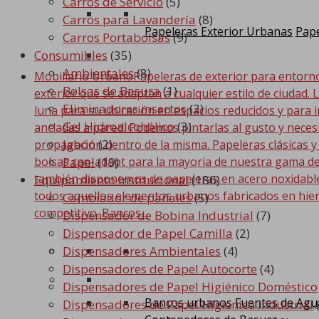
Carros de Servicio
(5)
Carros para Lavandería
(8)
Papeleras Exterior Urbanas
Pape
Carros Portabolsas
(9)
Consumibles
(35)
Ambientales
(8)
Mobiliario Urbano
Papeleras de exterior para entorn
Bolsas de Basura
(1)
exterior que se adaptan a cualquier estilo de ciudad. 
Eliminadores insectos
(2)
luna para su ubicación en espacios reducidos y para i
Gel Hidroalcohólico
(3)
ancladas a pared. Podemos pintarlas al gusto y nece
Jabón
(2)
propagación dentro de la misma. Papeleras clásicas y
bolsas can-adapt para la mayoria de nuestra gama de
Papel
(19)
también disponemos de papeleras en acero noxidable. 
Equipamiento Institucional
(186)
todos aquellos elementos urbanos fabricados en hier
Cambiador de pañales
(5)
competitivo. Bancos…
Dispensador de Bobina Industrial
(7)
Dispensador de Papel Camilla
(2)
Dispensadores Ambientales
(4)
Dispensadores de Papel Autocorte
(4)
Dispensadores de Papel Higiénico Doméstico
Bancos urbanos
Fuentes de Agu
Dispensadores de Papel Higiénico Industrial