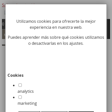
Saltar al contenido
Utilizamos cookies para ofrecerte la mejor
Fabricación y comercialización de
0
experiencia en nuestra web.
equipamiento para la higiene industrial
Búsqueda de productos
Menú
Puedes aprender más sobre qué cookies utilizamos
o desactivarlas en los ajustes.
Buscar
eliminar peligros
Cookies
Mantener a los trabajadores
analytics
sanos y seguros con la Higiene
marketing
Industrial