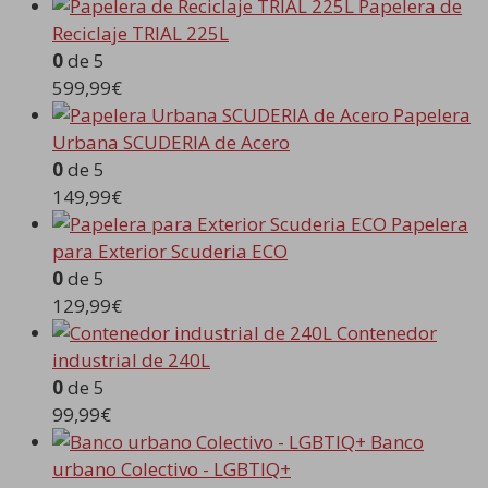
Papelera de
Reciclaje TRIAL 225L
0
de 5
599,99
€
Papelera
Urbana SCUDERIA de Acero
0
de 5
149,99
€
Papelera
para Exterior Scuderia ECO
0
de 5
129,99
€
Contenedor
industrial de 240L
0
de 5
99,99
€
Banco
urbano Colectivo - LGBTIQ+