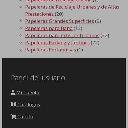
Papeleras de Reciclaje Urbanas y de Altas
Prestaciones
(20)
Papeleras Grandes Superficies
(9)
Papeleras para Baño
(13)
Papeleras para exterior Urbanas
(32)
Papeleras Parking y Jardines
(22)
Papeleras Portabolsas
(1)
Panel del usuario
Mi Cuenta
Catálogos
Carrito