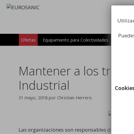
Saltar
al
contenido
Utiliza
Puedes
Carros
Ofertas
Equipamiento para Colectividades
Mantener a los trabaj
Industrial
Cookie
31 mayo, 2018
por
Christian Herrero
Las organizaciones son responsables de la salud