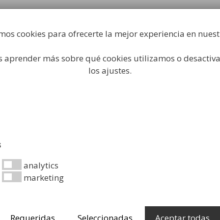
Fabricación y comercialización de equipamiento par
industrial
mos cookies para ofrecerte la mejor experiencia en nues
Búsqueda
de
productos
 aprender más sobre qué cookies utilizamos o desactiva
 Higiene Industrial
Papeleras
Mobiliario Urbano
Ac
los ajustes.
adores sanos y seguros c
s
analytics
marketing
 y la seguridad general de los trabajadores que emplean
Requeridas
Seleccionadas
Aceptar todas