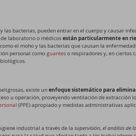
 y las bacterias, pueden entrar en el cuerpo y causar inf
s de laboratorio o médicos
están particularmente en rie
s como el moho y las bacterias que causan la enfermedad
cción personal como
guantes
o respiradores y, en ciertos 
biológicos.
peligrosas, existe un
enfoque sistemático para eliminar
ceso u operación, proveyendo ventilación de extracción lo
ersonal
(PPE) apropiado y medidas administrativas aplic
igiene industrial a través de la
supervisión, el análisis de 
esgos para la salud
que afectan tanto a los trabajadores 