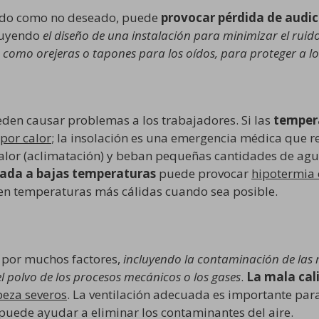
seado como no deseado, puede
provocar pérdida de audic
luyendo
el diseño de una instalación para minimizar el ruid
, como orejeras o tapones para los oídos, para proteger a l
den causar problemas a los trabajadores. Si las
tempera
por calor
; la insolación es una emergencia médica que r
lor (aclimatación) y beban pequeñas cantidades de agua 
gada a bajas temperaturas
puede provocar
hipotermia 
en temperaturas más cálidas cuando sea posible.
a por muchos factores,
incluyendo la contaminación de las 
el polvo de los procesos mecánicos o los gases
.
La mala cal
beza severos
. La ventilación adecuada es importante para
C puede ayudar a eliminar los contaminantes del aire.