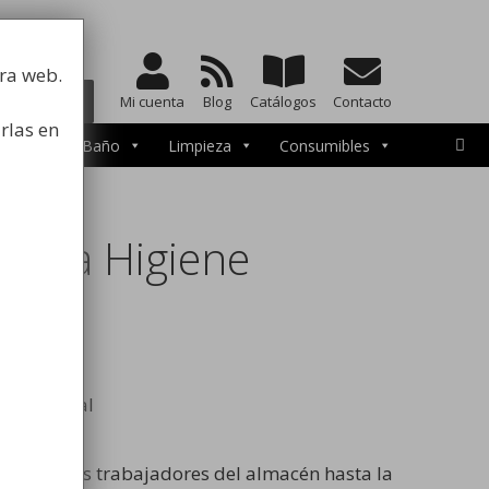
a la higiene
tra web.
BUSCAR
Mi cuenta
Blog
Catálogos
Contacto
rlas en
cesorios de Baño
Limpieza
Consumibles
on la Higiene
, desde los trabajadores del almacén hasta la