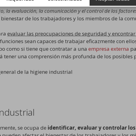
guridad y la salud de los empleados
requiere el cono
o, la evaluación, la comunicación y el control de los factor
bienestar de los trabajadores y los miembros de la com
ara
evaluar las preocupaciones de seguridad y encontrar
as funciones sean capaces de trabajar eficazmente con ell
ipo como si tiene que contratar a una
empresa externa
pa
tirá tener una comprensión más profunda de los posibles
ndustrial
ormente, se ocupa de
identificar, evaluar y controlar l
 pueden afectar el bienestar de los trabajadores y los m