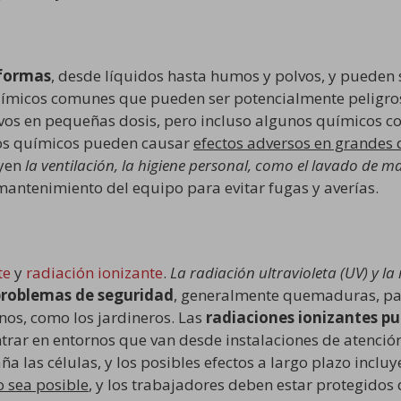
 formas
, desde líquidos hasta humos y polvos, y pueden 
uímicos comunes que pueden ser potencialmente peligr
vos en pequeñas dosis, pero incluso algunos químicos 
 los químicos pueden causar
efectos adversos en grandes 
uyen
la ventilación, la higiene personal, como el lavado de m
mantenimiento del equipo para evitar fugas y averías.
te
y
radiación ionizante
.
La radiación ultravioleta (UV) y la
problemas de seguridad
, generalmente quemaduras, par
nos, como los jardineros. Las
radiaciones ionizantes p
trar en entornos que van desde instalaciones de atención
a las células, y los posibles efectos a largo plazo incluye
o sea posible
, y los trabajadores deben estar protegidos