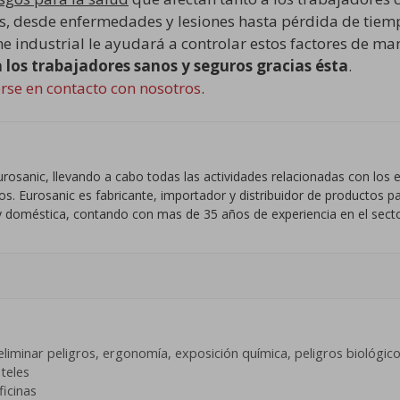
, desde enfermedades y lesiones hasta pérdida de tiemp
ne industrial le ayudará a controlar estos factores de ma
los trabajadores sanos y seguros gracias ésta
.
rse en contacto con nosotros
.
rosanic, llevando a cabo todas las actividades relacionadas con lo
. Eurosanic es fabricante, importador y distribuidor de productos par
al y doméstica, contando con mas de 35 años de experiencia en el secto
eliminar peligros
,
ergonomía
,
exposición química
,
peligros biológic
teles
ficinas