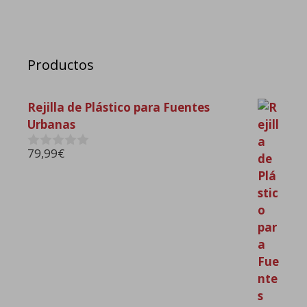
Productos
Rejilla de Plástico para Fuentes
Urbanas
79,99
€
0
d
e
5