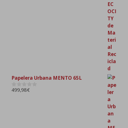
d
e
5
Papelera Urbana MENTO 65L
499,98
€
0
d
e
5