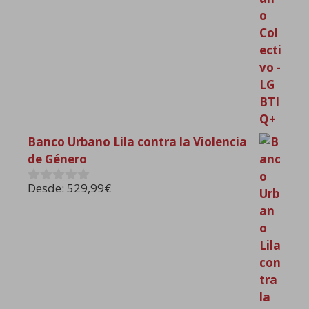
Banco Urbano Lila contra la Violencia
de Género
Desde:
529,99
€
0
d
e
5