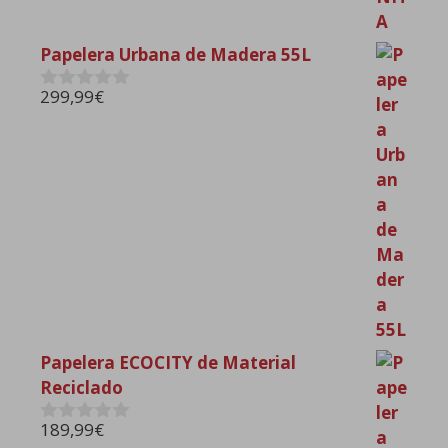
Papelera Urbana de Madera 55L
299,99
€
0
d
e
5
Papelera ECOCITY de Material
Reciclado
189,99
€
0