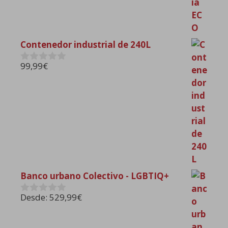
Contenedor industrial de 240L
99,99
€
0
d
e
5
Banco urbano Colectivo - LGBTIQ+
Desde:
529,99
€
0
d
e
5