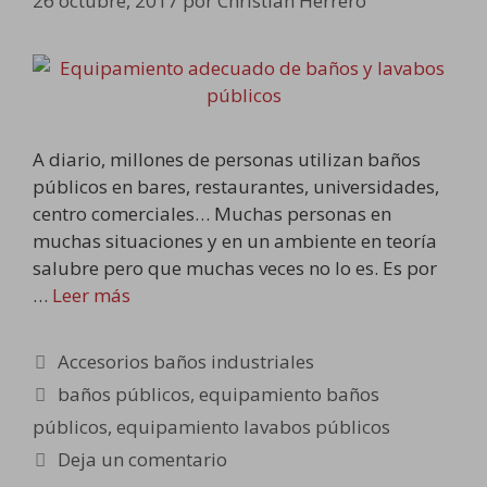
26 octubre, 2017
por
Christian Herrero
A diario, millones de personas utilizan baños
públicos en bares, restaurantes, universidades,
centro comerciales… Muchas personas en
muchas situaciones y en un ambiente en teoría
salubre pero que muchas veces no lo es. Es por
…
Leer más
Categorías
Accesorios baños industriales
Etiquetas
baños públicos
,
equipamiento baños
públicos
,
equipamiento lavabos públicos
Deja un comentario