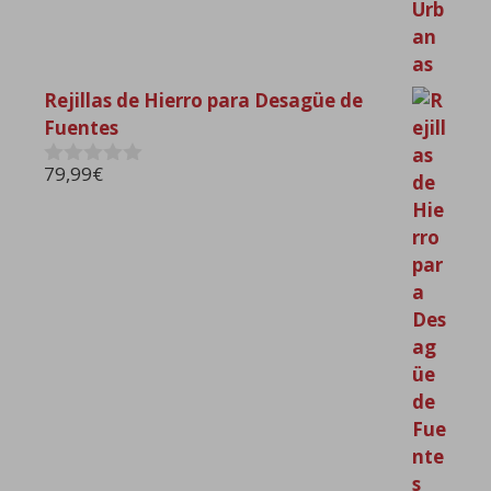
Rejillas de Hierro para Desagüe de
Fuentes
79,99
€
0
d
e
5