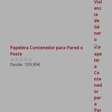
Papelera Contenedor para Pared o
Poste
Desde:
109,99
€
0
d
e
5