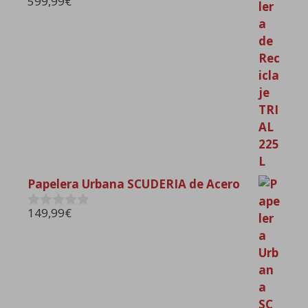
599,99
€
0
d
e
5
Papelera Urbana SCUDERIA de Acero
149,99
€
0
d
e
5