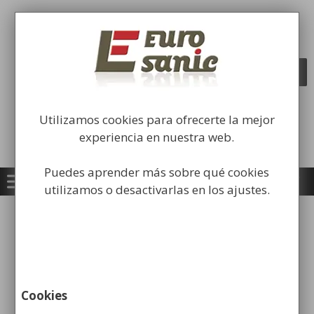
Saltar
al
Fabricación y comercialización de
contenido
equipamiento para la higiene industrial
Búsqueda
BUSCAR
de
productos
Utilizamos cookies para ofrecerte la mejor
experiencia en nuestra web.
Puedes aprender más sobre qué cookies
utilizamos o desactivarlas en los ajustes.
equipamiento baños
públicos
Cookies