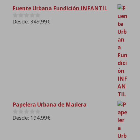
Fuente Urbana Fundición INFANTIL
Desde:
349,99
€
0
d
e
5
Papelera Urbana de Madera
Desde:
194,99
€
0
d
e
5