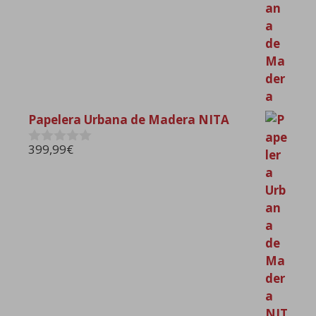
Papelera Urbana de Madera NITA
399,99
€
0
d
e
5