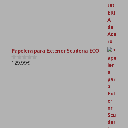
Papelera para Exterior Scuderia ECO
129,99
€
0
d
e
5