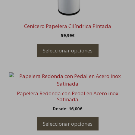
pueden
elegir
en
la
Cenicero Papelera Cilíndrica Pintada
página
59,99
€
de
producto
Seleccionar opciones
Este
producto
tiene
Papelera Redonda con Pedal en Acero inox
múltiples
Satinada
variantes.
Desde:
16,00
€
Las
opciones
Seleccionar opciones
se