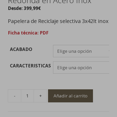
Redonda en Acero Inox
Desde:
399,99
€
Papelera de Reciclaje selectiva 3x42lt inox
Ficha técnica: PDF
ACABADO
CARACTERISTICAS
-
+
Añadir al carrito
Papelera
de
Reciclaje