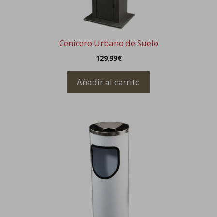
Cenicero Urbano de Suelo
129,99
€
Añadir al carrito
Este
producto
tiene
múltiples
variantes.
Las
opciones
se