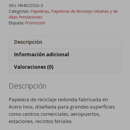
Redonda
SKU:
HR4022SSS‐3
en
Categorías:
Papeleras
,
Papeleras de Reciclaje Urbanas y de
Acero
Altas Prestaciones
Inox
Etiqueta:
Promoción
cantidad
Descripción
Información adicional
Valoraciones (0)
Descripción
Papelera de reciclaje redonda fabricada en
Acero Inox, diseñada para grandes superficies
como centros comerciales, aeropuertos,
estaciones, recintos feriales.