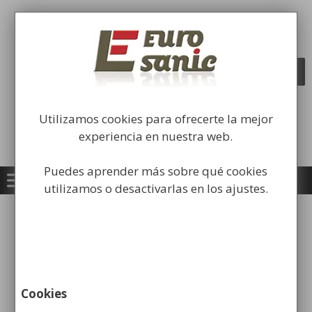
Saltar
al
Fabricación y comercialización de
contenido
equipamiento para la higiene industrial
Búsqueda
BUSCAR
de
productos
Utilizamos cookies para ofrecerte la mejor
experiencia en nuestra web.
Puedes aprender más sobre qué cookies
utilizamos o desactivarlas en los ajustes.
Inicio
/
Papeleras
/
Papeleras de Reciclaje
Urbanas y de Altas Prestaciones
/ Papelera de
Reciclaje Redonda en Acero Inox
Cookies