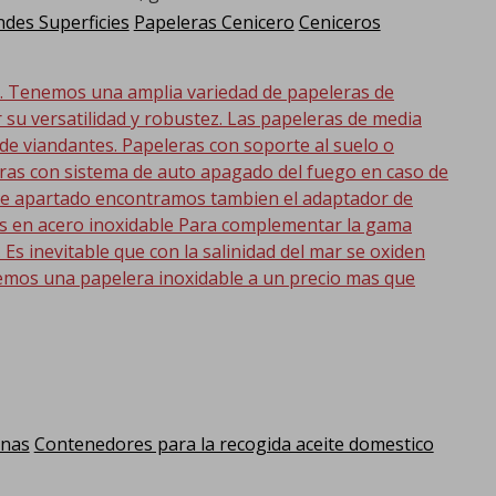
des Superficies
Papeleras Cenicero
Ceniceros
d. Tenemos una amplia variedad de papeleras de
r su versatilidad y robustez. Las papeleras de media
 de viandantes. Papeleras con soporte al suelo o
eras con sistema de auto apagado del fuego en caso de
 este apartado encontramos tambien el adaptador de
as en acero inoxidable Para complementar la gama
s inevitable que con la salinidad del mar se oxiden
emos una papelera inoxidable a un precio mas que
anas
Contenedores para la recogida aceite domestico