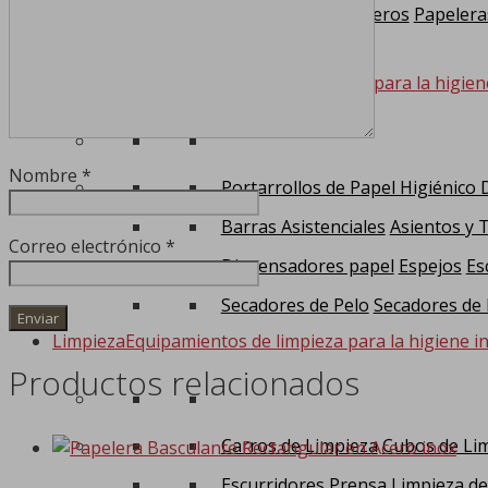
Carros de Barrenderos
Papelera
Accesorios de Baño
Accesorios de baño para la higien
Nombre
*
Portarrollos de Papel Higiénico
Barras Asistenciales
Asientos y 
Correo electrónico
*
Dispensadores papel
Espejos
Es
Secadores de Pelo
Secadores de
Limpieza
Equipamientos de limpieza para la higiene in
Productos relacionados
Carros de Limpieza
Cubos de Li
Escurridores Prensa
Limpieza de