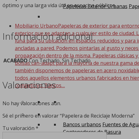
óptimo y una larga vida útil en espacios públicos.
Papeleras Exterior Urbanas
Pape
Mobiliario Urbano
Papeleras de exterior para entorn
exterior que se adaptan a cualquier estilo de ciudad. 
Información adicional
luna para su ubicación en espacios reducidos y para i
ancladas a pared. Podemos pintarlas al gusto y nece
propagación dentro de la misma. Papeleras clásicas y
ACABADO
Con Techado, Sin Techado
bolsas can-adapt para la mayoria de nuestra gama de
también disponemos de papeleras en acero noxidable. 
todos aquellos elementos urbanos fabricados en hier
Valoraciones
competitivo. Bancos…
No hay valoraciones aún.
Sé el primero en valorar “Papelera de Reciclaje Moderna”
Bancos urbanos
Fuentes de Agu
Tu valoración
*
Contenedores de Basura