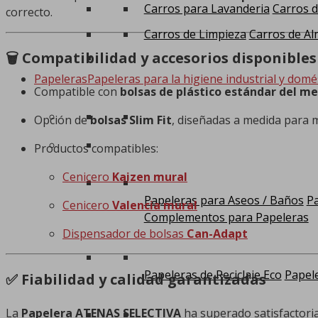
Carros para Lavanderia
Carros d
correcto.
Carros de Limpieza
Carros de Al
🗑️ Compatibilidad y accesorios disponibles
Papeleras
Papeleras para la higiene industrial y domé
Compatible con
bolsas de plástico estándar del m
Opción de
bolsas Slim Fit
, diseñadas a medida para m
Productos compatibles:
Cenicero
Kaizen mural
Papeleras para Aseos / Baños
Pa
Cenicero
Valencia mural
Complementos para Papeleras
Dispensador de bolsas
Can-Adapt
Papeleras de Reciclaje Eco
Papele
✅ Fiabilidad y calidad garantizadas
La
Papelera ATENAS SELECTIVA
ha superado satisfactor