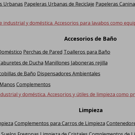
s Urbanas
Papeleras Urbanas de Reciclaje
Papeleras Canina
e industrial y doméstica. Accesorios para lavabos como equi
Accesorios de Baño
 Doméstico
Perchas de Pared
Toalleros para Baño
Taburetes de Ducha
Manillones
Jaboneras rejilla
cobillas de Baño
Dispensadores Ambientales
 Manos
Complementos
dustrial y doméstica. Accesorios y útiles de limpieza como pr
Limpieza
mpieza
Complementos para Carros de Limpieza
Contenedore
 Suelos
Fregonas
Limpieza de Cristales
Complementos de L