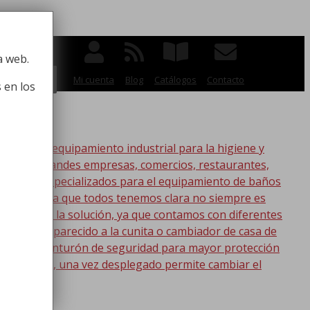
 la higiene
a web.
BUSCAR
Mi cuenta
Blog
Catálogos
Contacto
 en los
po de equipamiento industrial para la higiene y
ico, para grandes empresas, comercios, restaurantes,
oductos especializados para el equipamiento de baños
s. Esta idea que todos tenemos clara no siempre es
nic tenemos la solución, ya que contamos con diferentes
s lo más parecido a la cunita o cambiador de casa de
a con un cinturón de seguridad para mayor protección
en la pared, una vez desplegado permite cambiar el