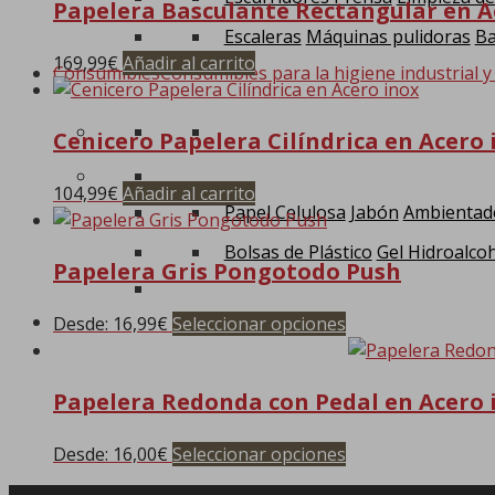
Papelera Basculante Rectangular en A
Escaleras
Máquinas pulidoras
Ba
169,99
€
Añadir al carrito
Consumibles
Consumibles para la higiene industrial y
Cenicero Papelera Cilíndrica en Acero 
104,99
€
Añadir al carrito
Papel Celulosa
Jabón
Ambientad
Bolsas de Plástico
Gel Hidroalcoh
Papelera Gris Pongotodo Push
0
Desde:
16,99
€
Seleccionar opciones
Este
producto
tiene
Papelera Redonda con Pedal en Acero 
múltiples
variantes.
Desde:
16,00
€
Seleccionar opciones
Este
Las
producto
opciones