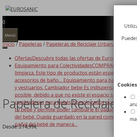
Saltar
al
contenido
0
Utili
Menú
Puedes
Inicio
/
Papeleras
/
Papeleras de Reciclaje Urbanas y de Alt
Ofertas
Descubre todas las ofertas de Eurosanic!!!
Equipamiento para Colectividades
COMPRAR EQUIPAMIEN
limpieza. Este tipo de productos están especializado
accesorios de baño… Equipamiento para baño Dispone
Cookies
y vestuarios. Cambiador bebe Es indispensable que t
posible, debido a que no existe el espacio suficiente
Papelera de Reciclaje M
cambiadores para bebés homologados que se adaptan a
ana
tu bebé y permite poder cambiarle el pañal de forma
del bebé. Queda guardado en la pared como si de un c
ma
pañal del bebé de manera…
Desde:
214,99
€