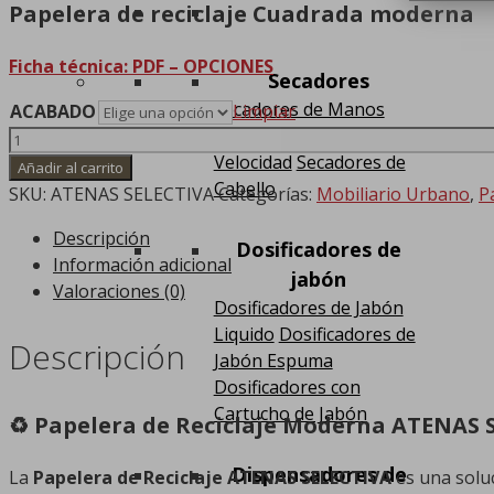
Papelera de reciclaje Cuadrada moderna
Ficha técnica: PDF – OPCIONES
Secadores
Secadores de Manos
ACABADO
Limpiar
Secadores de Manos Alta
Papelera
Velocidad
Secadores de
de
Añadir al carrito
Cabello
Reciclaje
SKU:
ATENAS SELECTIVA
Categorías:
Mobiliario Urbano
,
P
Moderna
Descripción
cantidad
Dosificadores de
Información adicional
jabón
Valoraciones (0)
Dosificadores de Jabón
Liquido
Dosificadores de
Descripción
Jabón Espuma
Dosificadores con
Cartucho de Jabón
♻️ Papelera de Reciclaje Moderna ATENAS 
Dispensadores de
La
Papelera de Reciclaje ATENAS SELECTIVA
es una soluc