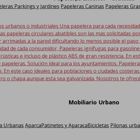
leras Parkings y Jardines
Papeleras Caninas
Papeleras Gran
os urbanos o industriales Una papelera para cada necesida
Las papeleras circulares abatibles son las mas solicitadas po
r arrimadas a la pared dificultando lo menos posible el paso
sidad de cada consumidor, Papeleras ignífugas para gasolin
 rústicas e incluso de plástico ABS de gran resistencia. En
 papeleras. Solución ideal para los ayuntamientos. Papeler
En este caso ideales para poblaciones o ciudades costeras. E
ro o chapa aunque esta sea galvanizada. Nosotros te ofrec
Mobiliario Urbano
a Urbanas
AparcaPatinetes y AparacaBicicletas
Pilonas urb