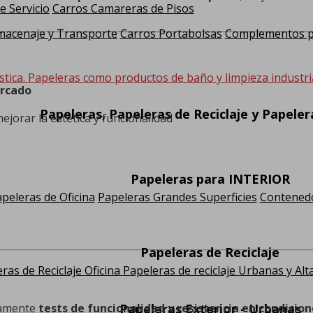
e Servicio
Carros Camareras de Pisos
macenaje y Transporte
Carros Portabolsas
Complementos pa
stica. Papeleras como productos de baño y limpieza industria
ercado
Papeleras, Papeleras de Reciclaje y Papele
ejorar la estética y funcionalidad
Papeleras para INTERIOR
peleras de Oficina
Papeleras Grandes Superficies
Contenedo
Papeleras de Reciclaje
ras de Reciclaje Oficina
Papeleras de reciclaje Urbanas y Alt
Papeleras Exterior - Urbanas
iamente
tests de funcionalidad y resistencia en condicion