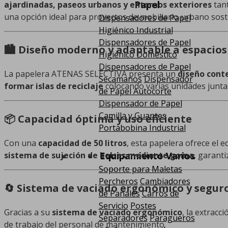
Papel
ajardinadas, paseos urbanos y entornos exteriores
tan
una opción ideal para proyectos de mobiliario urbano sost
Dispensadores de Papel
Higiénico Industrial
Dispensadores de Papel
🏙️ Diseño moderno y adaptable a espacio
Higiénico Doméstico
Dispensadores de Papel
La papelera ATENAS SELECTIVA presenta un
diseño cont
Secamanos
Dispensador
formar islas de reciclaje
colocando varias unidades juntas
de Papel Autocorte
Dispensador de Papel
Camilla y Guantes
📦 Capacidad óptima y uso eficiente
Portabobina Industrial
Con una
capacidad de 50 litros
, esta papelera ofrece el 
Equipamiento Varios
sistema de sujeción de bolsas mediante goma
, garanti
Soporte para Maletas
Percheros
Cambiadores
🔄 Sistema de vaciado ergonómico y segur
de Pañales
Carros de
Servicio
Postes
Gracias a su
sistema de vaciado ergonómico
, la extracc
Separadores
Paragüeros
de trabajo del personal de mantenimiento.