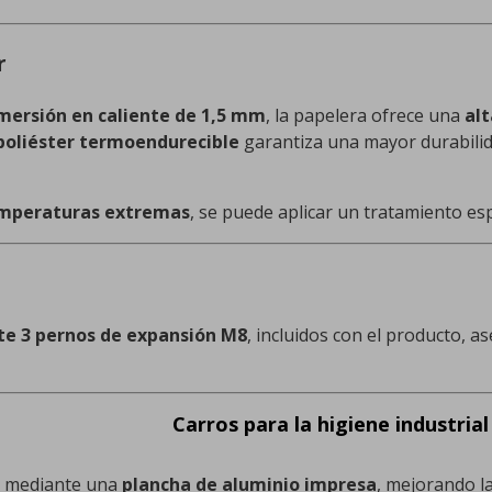
r
nmersión en caliente de 1,5 mm
, la papelera ofrece una
alt
 poliéster termoendurecible
garantiza una mayor durabilida
emperaturas extremas
, se puede aplicar un tratamiento esp
te 3 pernos de expansión M8
, incluidos con el producto, a
Carros para la higiene industrial
mediante una
plancha de aluminio impresa
, mejorando la