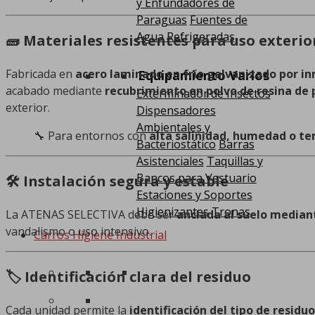
y Enfundadores de
Paraguas
Fuentes de
Agua Refrigeradas
🧱 Materiales resistentes para uso exterio
Fabricada en
acero laminado en frío galvanizado por i
Equipamiento Varios
acabado mediante
recubrimiento en polvo de resina de
Exterminador de Insectos
exterior.
Dispensadores
Ambientales y
🔧 Para entornos con
alta salinidad, humedad o t
Bacteriostático
Barras
Asistenciales
Taquillas y
Bancos para Vestuario
🛠️ Instalación segura y estable
Estaciones y Soportes
Higienizantes
Tronas
La ATENAS SELECTIVA debe ser
anclada al suelo median
vandalismo o uso intensivo.
Carros Higiene Industrial
🏷️ Identificación clara del residuo
Cada unidad permite la
identificación del tipo de residuo