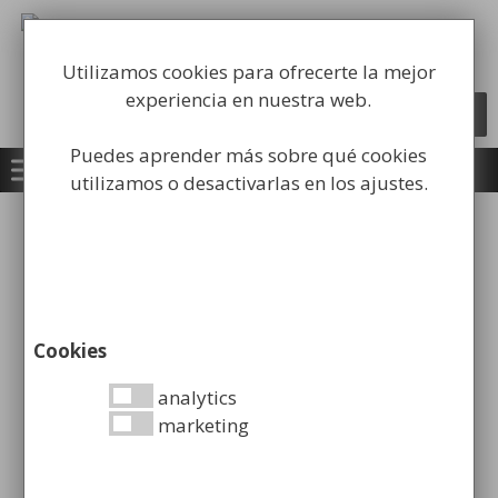
Saltar
al
Fabricación y comercialización de
contenido
equipamiento para la higiene industrial
Utilizamos cookies para ofrecerte la mejor
experiencia en nuestra web.
Búsqueda
BUSCAR
de
productos
Puedes aprender más sobre qué cookies
utilizamos o desactivarlas en los ajustes.
Inicio
/
Papeleras
/
Papeleras de Reciclaje
Urbanas y de Altas Prestaciones
/ Papelera de
Reciclaje con Puerta Frontal
Cookies
analytics
marketing