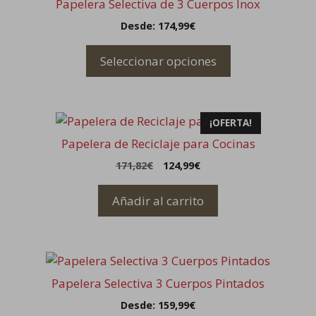
Papelera Selectiva de 3 Cuerpos Inox
tiene
en
Desde:
174,99
€
múltiples
la
variantes.
página
Seleccionar opciones
Las
de
opciones
producto
se
pueden
¡OFERTA!
elegir
Papelera de Reciclaje para Cocinas
en
El
El
171,82
€
124,99
€
la
precio
precio
página
original
actual
Añadir al carrito
de
era:
es:
171,82€.
124,99€.
producto
Este
producto
Papelera Selectiva 3 Cuerpos Pintados
tiene
Desde:
159,99
€
múltiples