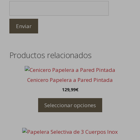
Productos relacionados
Este
producto
Cenicero Papelera a Pared Pintada
tiene
129,99
€
múltiples
variantes.
Seleccionar opciones
Las
opciones
se
Este
pueden
producto
elegir