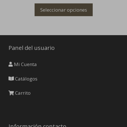
variantes.
Seleccionar opciones
Las
opciones
se
pueden
elegir
Panel del usuario
en
la
página
Mi Cuenta
de
producto
Catálogos
Carrito
Información contacto