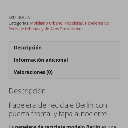
Reciclaje
con
SKU:
BERLIN
Puerta
Categorías:
Mobiliario Urbano
,
Papeleras
,
Papeleras de
Frontal
Reciclaje Urbanas y de Altas Prestaciones
cantidad
Descripción
Información adicional
Valoraciones (0)
Descripción
Papelera de reciclaje Berlín con
puerta frontal y tapa autocierre
La
papelera de reciclaje modelo Berlín
es una