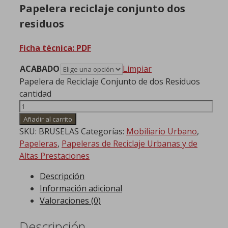
Papelera reciclaje conjunto dos
residuos
Ficha técnica: PDF
ACABADO
Limpiar
Papelera de Reciclaje Conjunto de dos Residuos
cantidad
Añadir al carrito
SKU:
BRUSELAS
Categorías:
Mobiliario Urbano
,
Papeleras
,
Papeleras de Reciclaje Urbanas y de
Altas Prestaciones
Descripción
Información adicional
Valoraciones (0)
Descripción