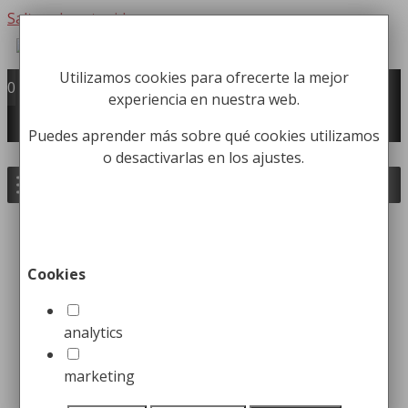
Saltar al contenido
Utilizamos cookies para ofrecerte la mejor
Fabricación y comercialización de
0
experiencia en nuestra web.
equipamiento para la higiene industrial
Búsqueda de productos
Puedes aprender más sobre qué cookies utilizamos
o desactivarlas en los ajustes.
Buscar
Inicio
/
Papeleras
/
Papeleras de Reciclaje
Urbanas y de Altas Prestaciones
/ Papelera de
Reciclaje Conjunto de dos Residuos
Cookies
analytics
marketing