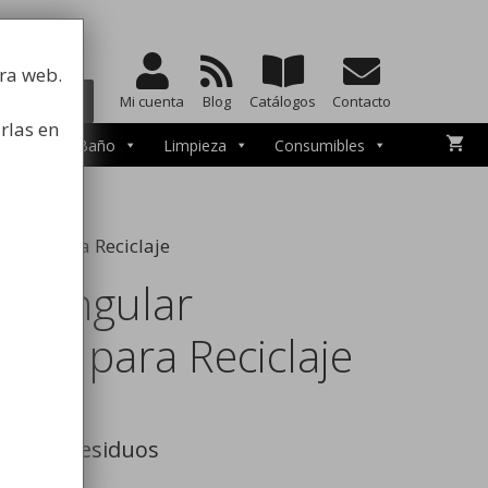
a la higiene
tra web.
BUSCAR
Mi cuenta
Blog
Catálogos
Contacto
rlas en
esorios de Baño
Limpieza
Consumibles
iduos para Reciclaje
Triangular
duos para Reciclaje
r multiresiduos