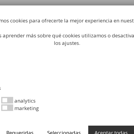
Fabricación y comercialización de equipamiento par
industrial
mos cookies para ofrecerte la mejor experiencia en nues
Búsqueda
de
productos
 aprender más sobre qué cookies utilizamos o desactiva
Higiene Industrial
Papeleras
Mobiliario Urbano
Acc
los ajustes.
s y de Altas Prestaciones
/ Papelera Triangular Multires
Papelera 
s
Multiresi
analytics
marketing
Desde:
559,99
€
Papelera triangula
Requeridas
Seleccionadas
Aceptar todas