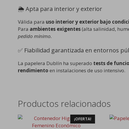
🌦️ Apta para interior y exterior
Válida para
uso interior y exterior bajo cond
Para
ambientes exigentes
(alta salinidad, hum
pedido mínimo.
✅ Fiabilidad garantizada en entornos pú
La papelera Dublín ha superado
tests de funci
rendimiento
en instalaciones de uso intensivo.
Productos relacionados
Este
¡OFERTA!
product