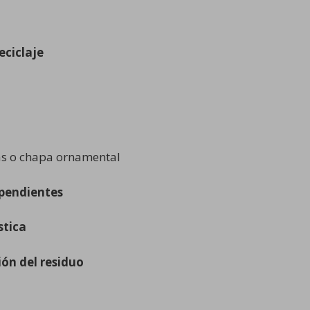
eciclaje
las o chapa ornamental
ependientes
stica
ión del residuo