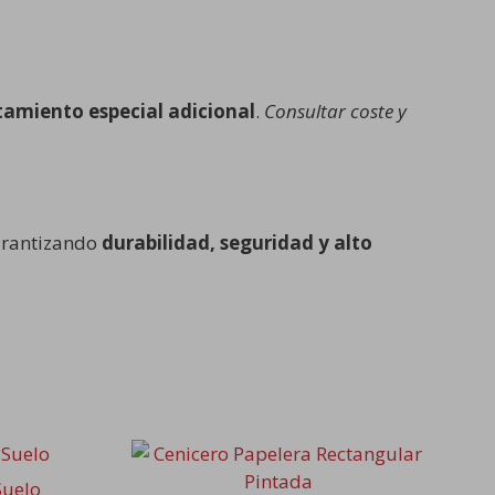
tamiento especial adicional
.
Consultar coste y
arantizando
durabilidad, seguridad y alto
Este
producto
Suelo