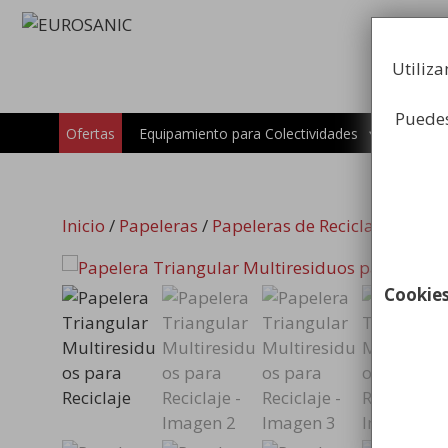
Saltar
al
contenido
Utiliza
Puedes
Carros 
Ofertas
Equipamiento para Colectividades
Inicio
/
Papeleras
/
Papeleras de Reciclaje Urbana
Cookie