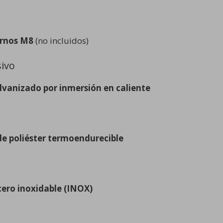
ernos M8
(no incluidos)
sivo
lvanizado por inmersión en caliente
de poliéster termoendurecible
cero inoxidable (INOX)