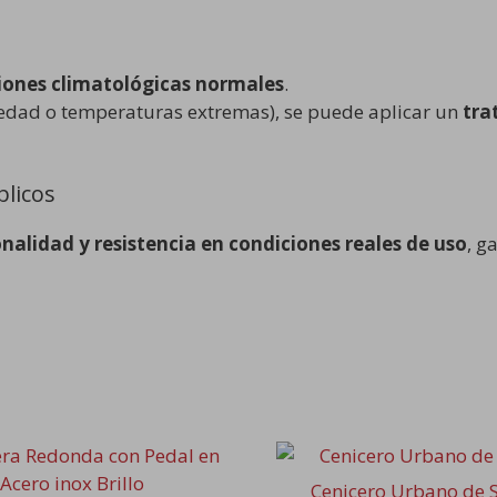
iciones climatológicas normales
.
edad o temperaturas extremas), se puede aplicar un
tra
blicos
onalidad y resistencia en condiciones reales de uso
, g
o
Cenicero Urbano de 