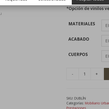
Ficha técnica: PDF
*Opción de vinilos ve
MATERIALES
ACABADO
CUERPOS
-
+
Papelera
Triangular
Multiresiduos
para
SKU:
DUBLÍN
Reciclaje
Categorías:
Mobiliario Urb
cantidad
Prestaciones