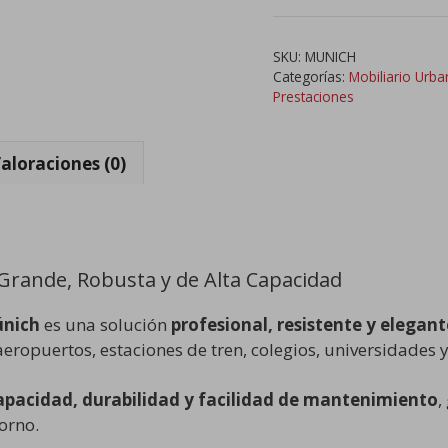
Recogida
Selectiva
SKU:
MUNICH
Grande
Categorías:
Mobiliario Urb
y
Prestaciones
Robusta
cantidad
aloraciones (0)
 Grande, Robusta y de Alta Capacidad
únich
es una solución
profesional, resistente y elegant
ropuertos, estaciones de tren, colegios, universidades y 
apacidad, durabilidad y facilidad de mantenimiento
,
orno.