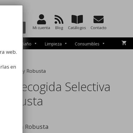
a la higiene
BUSCAR
Mi cuenta
Blog
Catálogos
Contacto
esorios de Baño
Limpieza
Consumibles
tra web.
rlas en
va Grande y Robusta
de Recogida Selectiva
 Robusta
selectiva Robusta