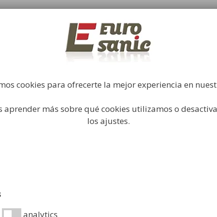
Fabricación y comercialización de equipamiento par
industrial
Búsqueda
de
productos
Higiene Industrial
Papeleras
Mobiliario Urbano
Acc
mos cookies para ofrecerte la mejor experiencia en nues
 aprender más sobre qué cookies utilizamos o desactiva
s y de Altas Prestaciones
/ Papelera de Recogida Selecti
los ajustes.
Papelera 
Grande y
Desde:
649,99
€
s
Papelera recogida 
analytics