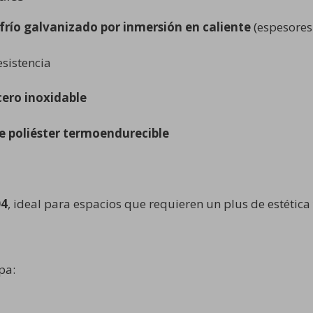
frío galvanizado por inmersión en caliente
(espesores 
sistencia
cero inoxidable
de poliéster termoendurecible
04
, ideal para espacios que requieren un plus de estética
pa: