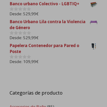
d
Banco urbano Colectivo - LGBTIQ+
e
5
Desde:
529,99
€
0
d
Banco Urbano Lila contra la Violencia
e
de Género
5
Desde:
529,99
€
0
d
Papelera Contenedor para Pared o
e
Poste
5
Desde:
109,99
€
0
d
e
5
Categorías de producto
Accesorios de Baño
(85)