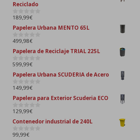
Reciclado
5
189,99
€
0
d
Papelera Urbana MENTO 65L
e
5
499,98
€
0
d
Papelera de Reciclaje TRIAL 225L
e
5
599,99
€
0
d
Papelera Urbana SCUDERIA de Acero
e
5
149,99
€
0
d
Papelera para Exterior Scuderia ECO
e
5
129,99
€
0
d
Contenedor industrial de 240L
e
5
99,99
€
0