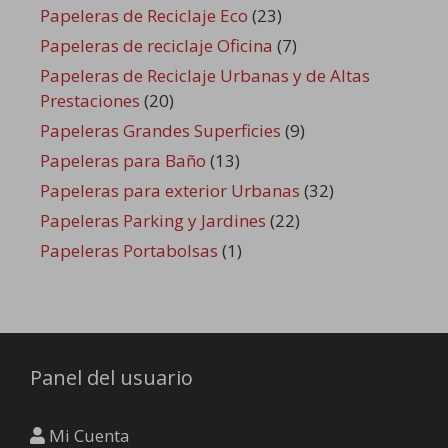
Papeleras de Reciclaje Eco
(23)
Papeleras de reciclaje Oficina
(7)
Papeleras de Reciclaje Urbanas y de Altas
Prestaciones
(20)
Papeleras Grandes Superficies
(9)
Papeleras para Baño
(13)
Papeleras para exterior Urbanas
(32)
Papeleras Parking y Jardines
(22)
Papeleras Portabolsas
(1)
Panel del usuario
Mi Cuenta