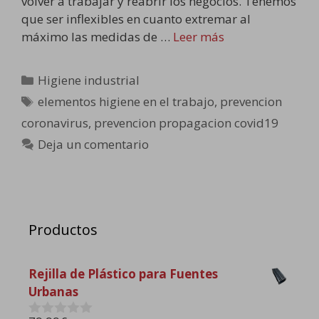
volver a trabajar y reabrir los negocios. Tenemos
que ser inflexibles en cuanto extremar al
máximo las medidas de …
Leer más
Categorías
Higiene industrial
Etiquetas
elementos higiene en el trabajo
,
prevencion
coronavirus
,
prevencion propagacion covid19
Deja un comentario
Productos
Rejilla de Plástico para Fuentes
Urbanas