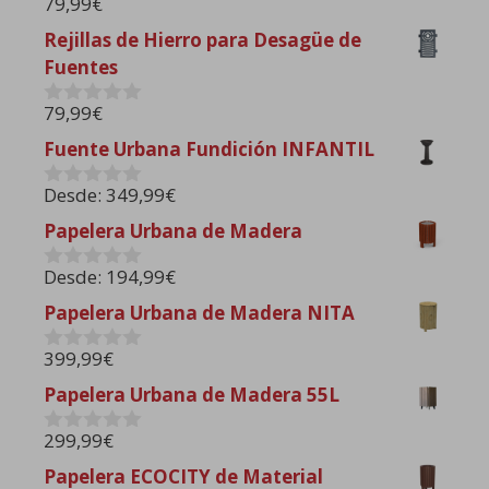
79,99
€
0
d
Rejillas de Hierro para Desagüe de
e
Fuentes
5
79,99
€
0
d
Fuente Urbana Fundición INFANTIL
e
5
Desde:
349,99
€
0
d
Papelera Urbana de Madera
e
5
Desde:
194,99
€
0
d
Papelera Urbana de Madera NITA
e
5
399,99
€
0
d
Papelera Urbana de Madera 55L
e
5
299,99
€
0
d
Papelera ECOCITY de Material
e