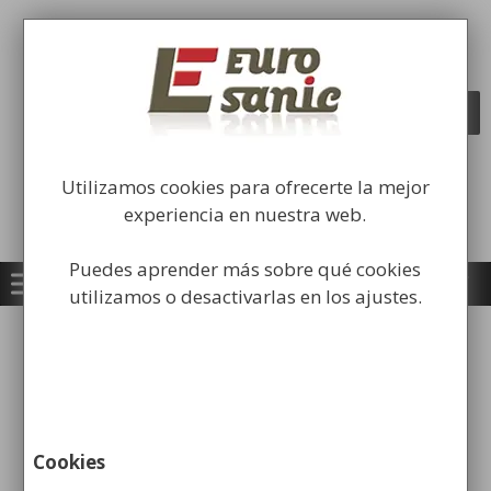
Saltar
al
Fabricación y comercialización de
contenido
equipamiento para la higiene industrial
Búsqueda
BUSCAR
de
productos
Utilizamos cookies para ofrecerte la mejor
experiencia en nuestra web.
Puedes aprender más sobre qué cookies
utilizamos o desactivarlas en los ajustes.
prevencion propagacion
covid19
Cookies