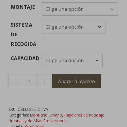
MONTAJE
SISTEMA
DE
RECOGIDA
CAPACIDAD
-
+
Añadir al carrito
Papelera
de
Reciclaje
Fácil
SKU:
OSLO SELECTIVA
Recogida
Categorías:
Mobiliario Urbano
,
Papeleras de Reciclaje
cantidad
Urbanas y de Altas Prestaciones
Etiqueta:
Promoción