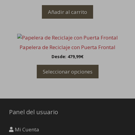
la
página
Añadir al carrito
de
producto
Este
producto
Papelera de Reciclaje con Puerta Frontal
tiene
Desde:
479,99
€
múltiples
variantes.
Seleccionar opciones
Las
opciones
se
pueden
elegir
Panel del usuario
en
la
página
Mi Cuenta