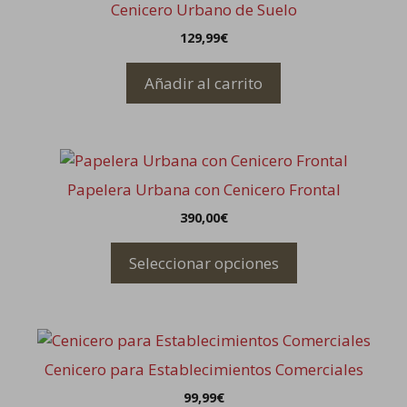
Cenicero Urbano de Suelo
129,99
€
Añadir al carrito
Este
producto
Papelera Urbana con Cenicero Frontal
tiene
390,00
€
múltiples
variantes.
Seleccionar opciones
Las
opciones
se
pueden
elegir
Cenicero para Establecimientos Comerciales
en
99,99
€