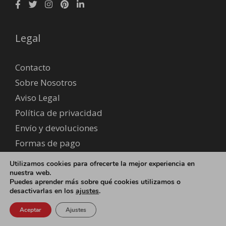
Legal
Contacto
Sobre Nosotros
Aviso Legal
Política de privacidad
Envío y devoluciones
Formas de pago
Utilizamos cookies para ofrecerte la mejor experiencia en
nuestra web.
© 2026 EUROSANIC - Fidire Serveis S.L B65818841 -
Política
Puedes aprender más sobre qué cookies utilizamos o
de cookies
desactivarlas en los
ajustes
.
Aceptar
Ajustes