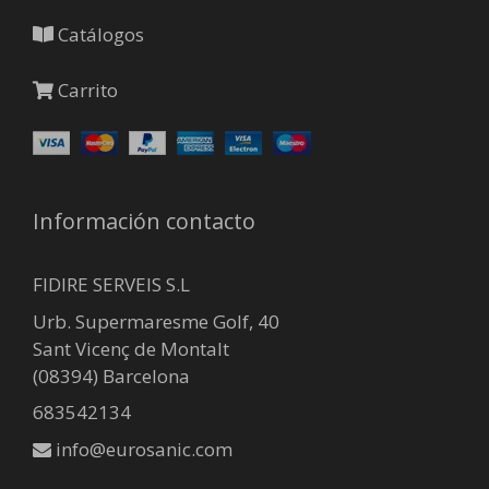
de
producto
Catálogos
Carrito
Información contacto
FIDIRE SERVEIS S.L
Urb. Supermaresme Golf, 40
Sant Vicenç de Montalt
(08394) Barcelona
683542134
info@eurosanic.com