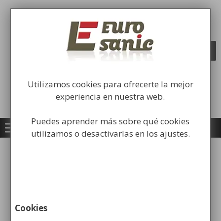
Saltar
al
Fabricación y comercialización de
contenido
equipamiento para la higiene industrial
Búsqueda
BUSCAR
de
productos
Utilizamos cookies para ofrecerte la mejor
experiencia en nuestra web.
Puedes aprender más sobre qué cookies
utilizamos o desactivarlas en los ajustes.
Inicio
/
Papeleras
/
Papeleras de Reciclaje
Urbanas y de Altas Prestaciones
/ Papelera de
Reciclaje Fácil Recogida
Cookies